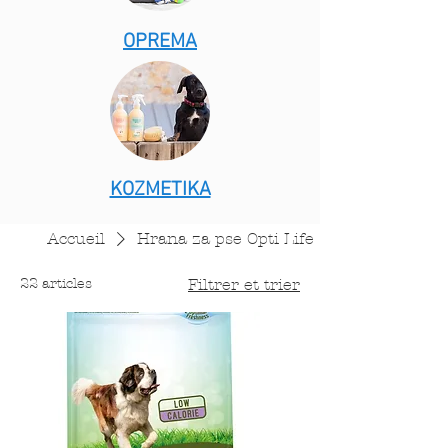
OPREMA
KOZMETIKA
Accueil
Hrana za pse Opti Life
22 articles
Filtrer et trier