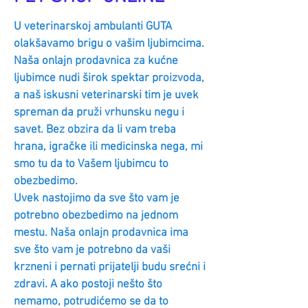
U veterinarskoj ambulanti GUTA
olakšavamo brigu o vašim ljubimcima.
Naša onlajn prodavnica za kućne
ljubimce nudi širok spektar proizvoda,
a naš iskusni veterinarski tim je uvek
spreman da pruži vrhunsku negu i
savet. Bez obzira da li vam treba
hrana, igračke ili medicinska nega, mi
smo tu da to Vašem ljubimcu to
obezbedimo.
Uvek nastojimo da sve što vam je
potrebno obezbedimo na jednom
mestu. Naša onlajn prodavnica ima
sve što vam je potrebno da vaši
krzneni i pernati prijatelji budu srećni i
zdravi. A ako postoji nešto što
nemamo, potrudićemo se da to