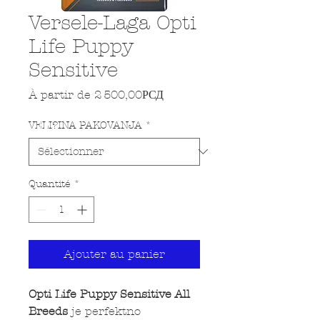
Versele-Laga Opti
Life Puppy
Sensitive
Prix promotionnel
À partir de
2 500,00РСД
VELI?INA PAKOVANJA
*
Quantité
*
Ajouter au panier
Opti Life Puppy Sensitive All
Breeds
je perfektno