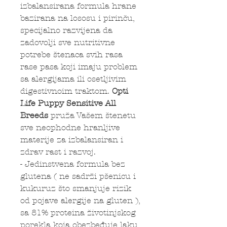
izbalansirana formula hrane
bazirana na lososu i pirinču,
specijalno razvijena da
zadovolji sve nutritivne
potrebe štenaca svih rasa
rase pasa koji imaju problem
sa alergijama ili osetljivim
digestivnoim traktom.
Opti
Life Puppy
Sensitive All
Breeds
pruža Vašem štenetu
sve neophodne hranljive
materije za izbalansiran i
zdrav rast i razvoj.
- Jedinstvena formula bez
glutena ( ne sadrži pšenicu i
kukuruz što smanjuje rizik
od pojave alergije na gluten ),
sa 81% proteina životinjskog
porekla koja obezbeđuje laku