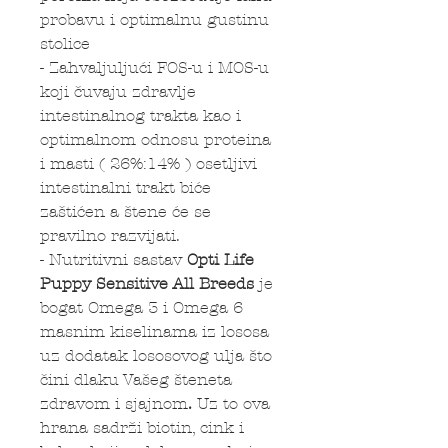
probavu i optimalnu gustinu
stolice
- Zahvaljuljući FOS-u i MOS-u
koji čuvaju zdravlje
intestinalnog trakta kao i
optimalnom odnosu proteina
i masti ( 26%:14% ) osetljivi
intestinalni trakt biće
zaštićen a štene će se
pravilno razvijati.
- Nutritivni sastav
Opti Life
Puppy
Sensitive All Breeds
je
bogat Omega 3 i Omega 6
masnim kiselinama iz lososa
uz dodatak lososovog ulja što
čini dlaku Vašeg šteneta
zdravom i sjajnom
.
Uz to ova
hrana sadrži biotin, cink i