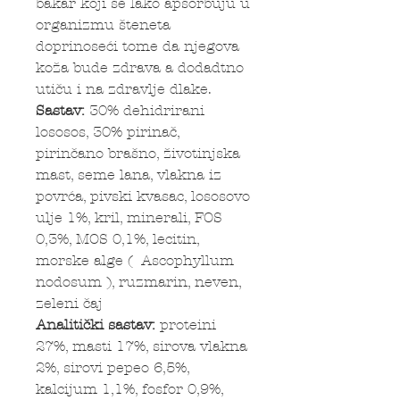
bakar koji se lako apsorbuju u
organizmu šteneta
doprinoseći tome da njegova
koža bude zdrava a dodadtno
utiču i na zdravlje dlake.
Sastav:
30% dehidrirani
lososos, 30% pirinač,
pirinčano brašno, životinjska
mast, seme lana, vlakna iz
povrća, pivski kvasac, lososovo
ulje 1%, kril, minerali, FOS
0,3%, MOS 0,1%, lecitin,
morske alge ( Ascophyllum
nodosum ), ruzmarin, neven,
zeleni čaj
Analitički sastav:
proteini
27%, masti 17%, sirova vlakna
2%, sirovi pepeo 6,5%,
kalcijum 1,1%, fosfor 0,9%,