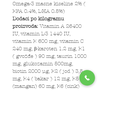
Omega-3 masne kiseline 2% (
EPA 0.4%, DHA 0.5%)
Dodaci po kilogramu
proizvoda:
Vitamin A 26400
IU, vitamin D3 1440 IU,
vitamin E 600 mg, vitamin C
240 mg, β-karoten 1.2 mg, E1
( gvožđe ) 90 mg, taurin 1000
mg, glukozamin 500mg,
biotin 2000 µg, E2 ( jod ) 3,5
mg, E4 ( bakar ) 12 mg, E5
(mangan) 60 mg, E6 (cink)
201 mg, E6 (cink-cink helat
od glukan hidrata) 23 mg,E8
(selenium) 0.36 mg
Tehnološki dodaci po
kilogramu
proizvoda:
Antioksidansi -
tokoferol, klinoptiolit