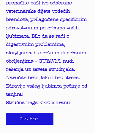
pronađite pažljivo odabrane
veterinarske dijete vodećih
brendova, prilagođene specifičnim
zdravstvenim potrebama vaših
ljubimaca. Bilo da se radi o
digestivnim problemima,
alergijama, bubrežnim ili srčanim
oboljenjima – GUTAVET nudi
rešenja uz savete stručnjaka.
Naručite brzo, lako i bez stresa.
Zdravlje vašeg ljubimca počinje od
tanjira!
Stručna nega kroz ishranu
Click Here