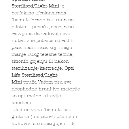
Sterilised/Light Mini
je
perfektno izbalansirana
formula hrane bazirana na
piletini i pirinču, specijalno
razvijena da zadovolji sve
nutritivne potrebe odraslih
pasa malih rasa koji imaju
manje 10kg telesne težine,
sklonih gojenju ili nakon
sterilizacije/kastracije.
Opti
Life
Sterilised/Light
Mini
pruža Vašem psu sve
neophodne hranljive materije
za optimalno zdravlje i
kondiciju
- Jedinstvena formula bez
glutena ( ne sadrži pšenicu i
kukuruz što smanjuje rizik