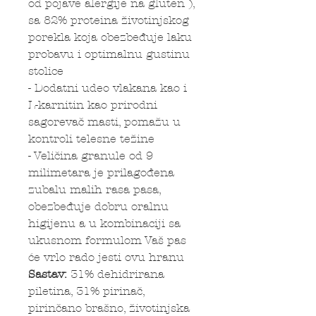
od pojave alergije na gluten ),
sa 82% proteina životinjskog
porekla koja obezbeđuje laku
probavu i optimalnu gustinu
stolice
- Dodatni udeo vlakana kao i
L-karnitin kao prirodni
sagorevač masti, pomažu u
kontroli telesne težine
- Veličina granule od 9
milimetara je prilagođena
zubalu malih rasa pasa,
obezbeđuje dobru oralnu
higijenu a u kombinaciji sa
ukusnom formulom Vaš pas
će vrlo rado jesti ovu hranu
Sastav:
31% dehidrirana
piletina, 31% pirinač,
pirinčano brašno, životinjska