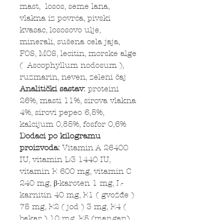
mast, losos, seme lana,
vlakna iz povrća, pivski
kvasac, lososovo ulje,
minerali, sušena cela jaja,
FOS, MOS, lecitin, morske alge
( Ascophyllum nodosum ),
ruzmarin, neven, zeleni čaj
Analitički sastav:
proteini
26%, masti 11%, sirova vlakna
4%, sirovi pepeo 6,5%,
kalcijum 0,85%, fosfor 0,6%
Dodaci po kilogramu
proizvoda:
Vitamin A 26400
IU, vitamin D3 1440 IU,
vitamin E 600 mg, vitamin C
240 mg, β-karoten 1 mg, L-
karnitin 40 mg, E1 ( gvožđe )
75 mg, E2 ( jod ) 3 mg, E4 (
bakar ) 10 mg, E5 (mangan)