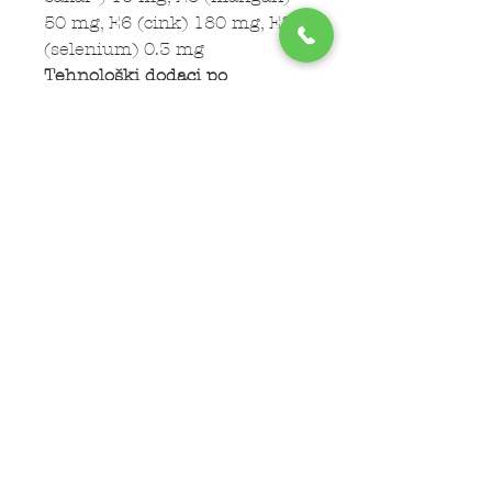
50 mg, E6 (cink) 180 mg, E8
(selenium) 0.3 mg
Tehnološki dodaci po
kilogramu
proizvoda:
Antioksidansi -
tokoferol, klinoptiolit
sedimentnog porekla 10g/kg
Subscribe Now
LOKACIJE