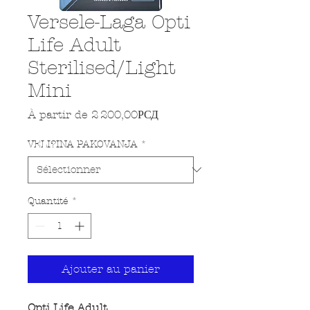
Versele-Laga Opti
Life Adult
Sterilised/Light
Mini
Prix promotionnel
À partir de
2 200,00РСД
VELI?INA PAKOVANJA
*
Quantité
*
Ajouter au panier
Opti Life Adult