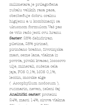
milimetara je prilagođena
zubalu velikih rasa pasa,
obezbeđuje dobru oralnu
higijenu a u kombinaciji sa
ukusnom formulom Vaš pas
će vrlo rado jesti ovu hranu
Sastav:
28% dehidriran
piletina, 28% pirinač,
pirinčano brašno, životinjska
mast, seme lana, vlakna iz
povrća, pivski kvasac, lososovo
ulje, minerali, sušena cela
jaja, FOS 0,1%, MOS 0,1%,
lecitin, morske alge
( Ascophyllum nodosum ),
ruzmarin, neven, zeleni čaj
Analitički sastav:
proteini
24%, masti 14%, sirova vlakna