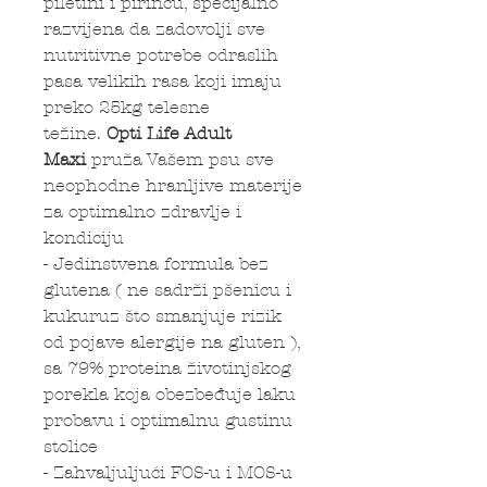
piletini i pirinču, specijalno
razvijena da zadovolji sve
nutritivne potrebe odraslih
pasa velikih rasa koji imaju
preko 25kg telesne
težine.
Opti Life
Adult
Maxi
pruža Vašem psu sve
neophodne hranljive materije
za optimalno zdravlje i
kondiciju
- Jedinstvena formula bez
glutena ( ne sadrži pšenicu i
kukuruz što smanjuje rizik
od pojave alergije na gluten ),
sa 79% proteina životinjskog
porekla koja obezbeđuje laku
probavu i optimalnu gustinu
stolice
- Zahvaljuljući FOS-u i MOS-u