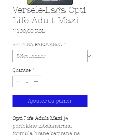
Versele-Laga Opti
Life Adult Maxi
Prix
7 100,00 RSD
VELI?INA PAKOVANJA
*
Quantité
*
Ajouter au panier
Opti Life Adult Maxi
je
perfektno izbalansirana
formula hrane bazirana na