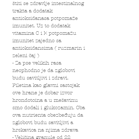
štiti se zdravlje intestinalnog
trakta a dodatak
antioksidanasa potpomaže
imunitet. Uz to dodatak
vitamina C i E potpomažu
imunitet zajedno sa
antioksidansima ( ruzmarin i
zeleni čaj )
- Za pse velikih rasa
neophodno je da zglobovi
budu savitljivi i zdravi.
Piletina kao glavni sastojak
ove hrane je dobar izvor
hrondotoina a u mešavinu
smo dodali i glukozamin. Oba
ova nutrienta obezbeđuju da
zglobovi budu savitljivi a
hrskavica na njima zdrava
- Veličina granule od 22