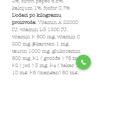
2%, sirovi pepeo 6,5%,
kalcijum 1%, fosfor 0,7%
Dodaci po kilogramu
proizvoda:
Vitamin A 22000
IU, vitamin D3 1200 IU,
vitamin E 500 mg, vitamin C
200 mg, β-karoten 1 mg,
taurin 1000 mg, glukozamin
500 mg, E1 ( gvožđe ) 75 mg,
E2 ( jod ) 3 mg, E4 ( bakar )
10 mg, E5 (mangan) 50 mg,
E6 (cink) 180 mg, E8
(selenium) 0.3 mg
Tehnološki dodaci po
kilogramu
proizvoda:
Antioksidansi -
tokoferol, klinoptiolit
sedimentnog porekla 10g/kg