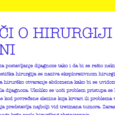
ČI O HIRURGIJI
NI
za postavljanje dijagnoze tako i da bi se rešio nek
ostička hirurgija se naziva eksplorativnom hirurg
a hirurško otvaranje abdomena kako bi se uvido
la dijagnoza. Ukoliko se uoči problem pristupa s
e kod povređene slezine koja krvari ili problema 
ija predstavlja najbolji vid tretmana tumora. Zar