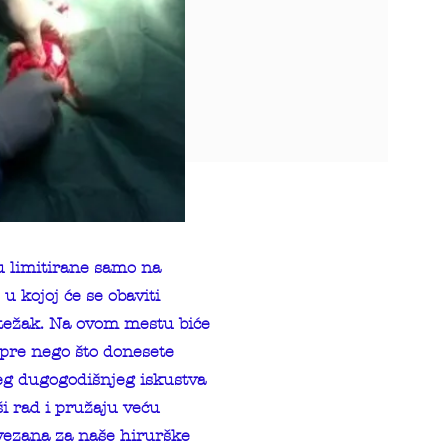
 limitirane samo na
u kojoj će se obaviti
 težak. Na ovom mestu biće
 pre nego što donesete
šeg dugogodišnjeg iskustva
i rad i pružaju veću
 vezana za naše hirurške