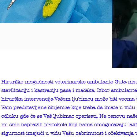
Hirurške mogućnosti veterinarske ambulante Guta nisu
sterilizaciju i kastraciju pasa i mačaka. Izbor ambulante 
hirurška intervencija Vašem ljubimcu može biti veoma
Vam predstavljene činjenice koje treba da imate u vidu
odluku gde će se Vaš ljubimac operisati. Na osnovu na
mi smo napravili protokole koji nama omogućavaju lakš
sigurnost imajući u vidu Vašu zabrinutost i očekivanja