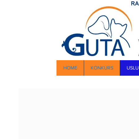
HOME
KONKURS
USLU