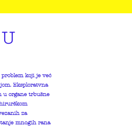
 U
i problem koji je već
ijom. Eksploratvna
m u organe trbušne
e hirurškom
vezanih za
astanje mnogih rana