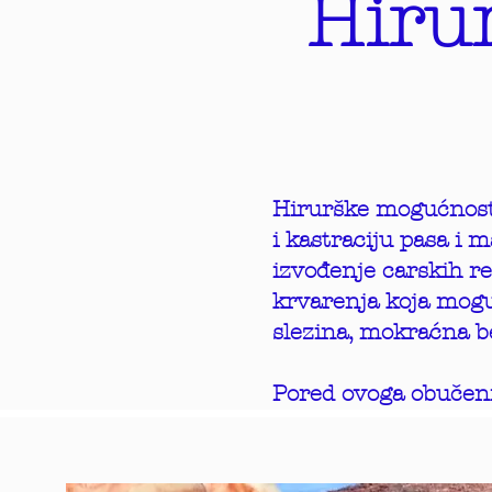
Hiru
Hirurške mogućnosti
i kastraciju pasa i
izvođenje carskih re
krvarenja koja mogu
slezina, mokraćna be
Pored ovoga obučeni