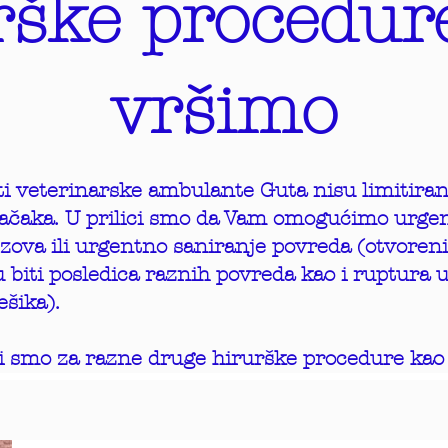
rške procedure
vršimo
 veterinarske ambulante Guta nisu limitirane
 mačaka. U prilici smo da Vam omogućimo urgen
zova ili urgentno saniranje povreda (otvoreni
 biti posledica raznih povreda kao i ruptura 
šika).
 smo za razne druge hirurške procedure kao 