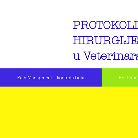
PROTOKOLI
HIRURGIJE
u Veterina
Pain Managment – kontrola bola
Pre-hirurš