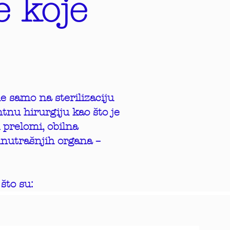
 koje
 samo na sterilizaciju
tnu hirurgiju kao što je
 prelomi, obilna
unutrašnjih organa –
što su: