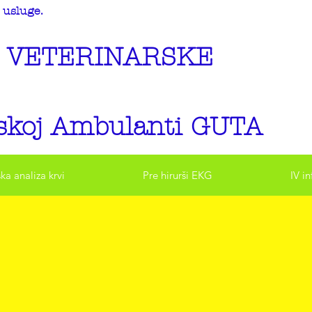
usluge.
 VETERINARSKE
rskoj Ambulanti GUTA
ka analiza krvi
Pre hirurši EKG
IV in