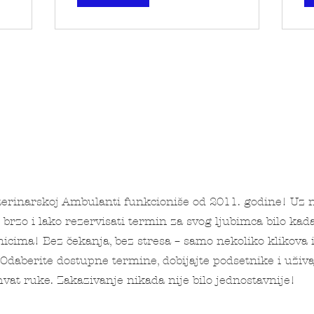
erinarskoj Ambulanti funkcioniše od 2011. godine! Uz 
rzo i lako rezervisati termin za svog ljubimca bilo kad
icima! Bez čekanja, bez stresa – samo nekoliko klikova 
Odaberite dostupne termine, dobijajte podsetnike i uživa
vat ruke. Zakazivanje nikada nije bilo jednostavnije!