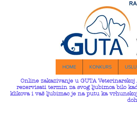
HOME
KONKURS
USLU
Online zakazivanje u GUTA Veterinarskoj 
rezervisati termin za svog ljubimca bilo k
klikova i vaš ljubimac je na putu ka vrhunskoj
doh