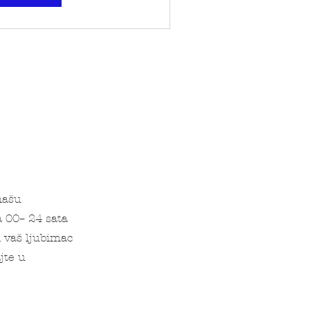
našu
a 00– 24 sata
i vaš ljubimac
jte u