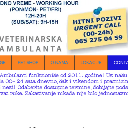
GE
PET SHOP
O NAMA
LOKACIJE
CONT
Ambulanti funkcioniše od 2011. godine! Uz našu 
ada 00– 24 sata dnevno, čak i vikendom i praznici
 nezi! Odaberite dostupne termine, dobijajte pods
vat ruke. Zakazivanje nikada nije bilo jednostavni