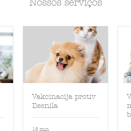
Nossos serviços
Vakcinacija protiv
V
Besnila
m
b
15 min