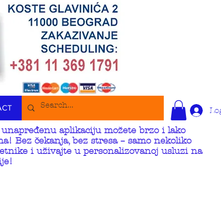
ACT
Lo
unapređenu aplikaciju možete brzo i lako
ma! Bez čekanja, bez stresa – samo nekoliko
etnike i uživajte u personalizovanoj usluzi na
je!