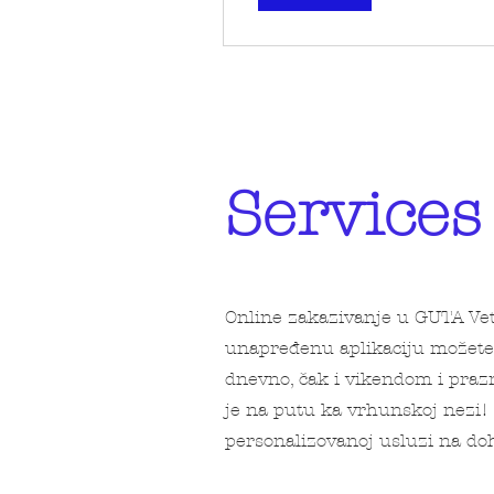
Services
Online zakazivanje u GUTA Vet
unapređenu aplikaciju možete b
dnevno, čak i vikendom i prazn
je na putu ka vrhunskoj nezi! 
personalizovanoj usluzi na doh