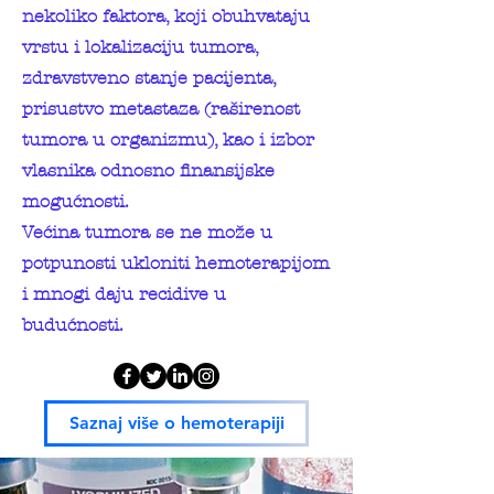
nekoliko faktora, koji obuhvataju
vrstu i lokalizaciju tumora,
zdravstveno stanje pacijenta,
prisustvo metastaza (raširenost
tumora u organizmu), kao i izbor
vlasnika odnosno finansijske
mogućnosti.
Većina tumora se ne može u
potpunosti ukloniti hemoterapijom
i mnogi daju recidive u
budućnosti.
Saznaj više o hemoterapiji