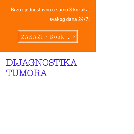
Brzo i jednostavno u samo 3 koraka,
svakog dana 24/7!
ZAKAŽI / Book Now
DIJAGNOSTIKA
TUMORA
U dijagnostici
neoplastičnih oboljenja
Veterinarska Ambulanta
GUTA koristi širok spektar
naprednih analiza i
zahvata koji su sastavni
deo protokola namenjenog