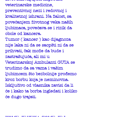
veterinarske medicine,
preventivnoj nezi i redovnoj i
kvalitetnoj ishrani. Na žalost, sa
povećanjem životnog veka naših
ljubimaca, povećava se i rizik da
obole od kancera.
Tumor ( kancer ) kao dijagnoza
nije laka ni da se saopšti ni da se
prihvati, čak može da bude i
zastrašujuća, ali mi u
Veterinarskoj Ambulanti GUTA se
trudimo da sa vama i vašim
ljubimcem što bezbolnije prođemo
kroz borbu koja je neminovna.
Isključivo od vlasnika zavisi da li
će i kako ta borba izgledati i koliko
će dugo trajati.