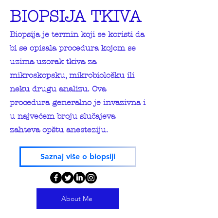
BIOPSIJA TKIVA
Biopsija je termin koji se koristi da
bi se opisala procedura kojom se
uzima uzorak tkiva za
mikroskopsku, mikrobiološku ili
neku drugu analizu. Ova
procedura generalno je invazivna i
u najvećem broju slučajeva
zahteva opštu anesteziju.
Saznaj više o biopsiji
About Me