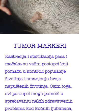
TUMOR MARKERI
Kastracija i sterilizacija pasa i
mačaka su važni postupci koji
pomažu u kontroli populacije
životinja i smanjenju broja
napuštenih životinja. Osim toga,
ovi postupci mogu pomoći u
sprečavanju nekih zdravstvenih
problema kod kućnih ljubimaca,