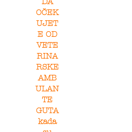
DA
OČEK
UJET
E OD
VETE
RINA
RSKE
AMB
ULAN
TE
GUTA
kada