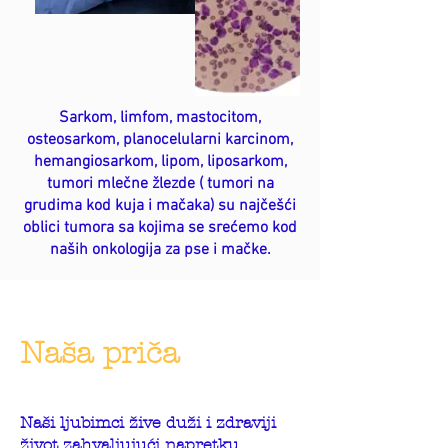
Sarkom, limfom, mastocitom,
osteosarkom, planocelularni karcinom,
hemangiosarkom, lipom, liposarkom,
tumori mlečne žlezde ( tumori na
grudima kod kuja i mačaka) su najčešći
oblici tumora sa kojima se srećemo kod
naših onkologija za pse i mačke.
Naša priča
Naši ljubimci žive duži i zdraviji
život zahvaljujući napretku