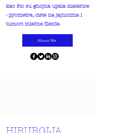
kao što su gnojna upala materice
- pyometra, ciste na jajnicima i
tumori mlečne žlezde.
About Me
HIRURGIJA