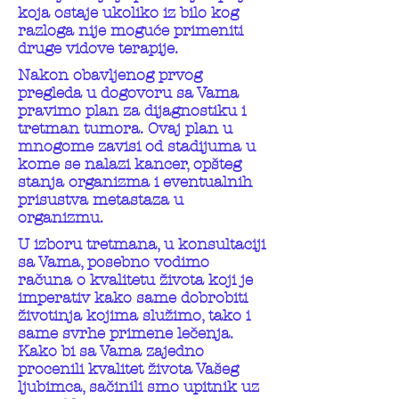
koja ostaje ukoliko iz bilo kog
razloga nije moguće primeniti
druge vidove terapije.
Nakon obavljenog prvog
pregleda u dogovoru sa Vama
pravimo plan za dijagnostiku i
tretman tumora. Ovaj plan u
mnogome zavisi od stadijuma u
kome se nalazi kancer, opšteg
stanja organizma i eventualnih
prisustva metastaza u
organizmu.
U izboru tretmana, u konsultaciji
sa Vama, posebno vodimo
računa o kvalitetu života koji je
imperativ kako same dobrobiti
životinja kojima služimo, tako i
same svrhe primene lečenja.
Kako bi sa Vama zajedno
procenili kvalitet života Vašeg
ljubimca, sačinili smo upitnik uz