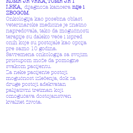
KOME JE VEKA, TOME JE I
LEKA,
dijagnoza kancera
nije i
ZBOGOM
.
Onkologija kao posebna oblast
veterinarske medicine je znatno
napredovala, tako da mogućnosti
terapije su daleko veće i ispred
onih koje su postojale kao opcija
pre samo 10 godina.
Savremena onkologija sa svojim
pristupom može da pomogne
svakom pacijentu.
Za neke pacijente postoji
mogućnost izlečenja, dok za
druge postoji adekvatan
palijativni tretman koji
omogućava dostojanstven
kvalitet života.