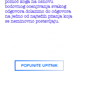
pomoć koga na osnovu
bodovnog ocenjivanja svakog
odgovora dolazimo do odgovora
na jedno od najtežih pitanja koja
se neminovno postavljaju.
POPUNITE NAŠ UPITNIK I
SAZNAJTE VIŠE O
KVALITETU ŽIVOTA KOJI
IMA VAŠ LJUBIMAC
POPUNITE UPITNIK