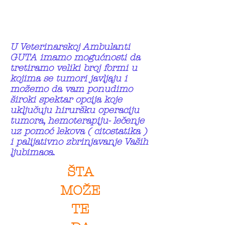
U Veterinarskoj Ambulanti
GUTA imamo mogućnosti da
tretiramo veliki broj formi u
kojima se tumori javljaju i
možemo da vam ponudimo
široki spektar opcija koje
uključuju hiruršku operaciju
tumora, hemoterapiju- lečenje
uz pomoć lekova ( citostatika )
i palijativno zbrinjavanje Vaših
ljubimaca.
ŠTA
MOŽE
TE