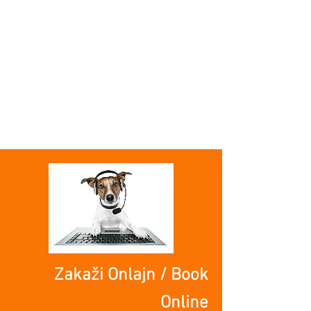
Zakaži Onlajn / Book
Online