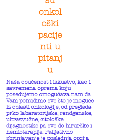
su
onkol
oški
pacije
nti u
pitanj
u
Naša obučenost i iskustvo, kao i
savremena oprema koju
posedujemo omogućava nam da
Vam ponudimo sve što je moguće
iz oblasti onkologije, od pregleda
prko labaratorijske, rendgenske,
ultrazvučne, citološke
dijagnostike pa sve do hirurške i
hemioterapije. Palijativno
zbrinjavanje je poslednja opcija