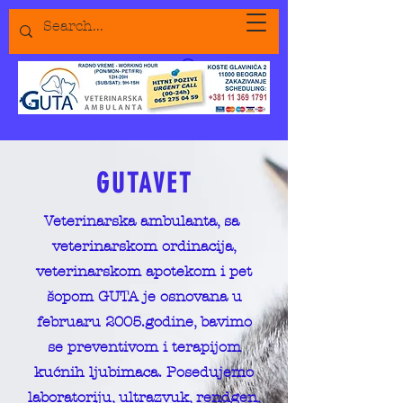
GUTAVET
Veterinarska ambulanta, sa
veterinarskom ordinacija,
veterinarskom apotekom i pet
šopom GUTA je osnovana u
februaru 2005.godine, bavimo
se preventivom i terapijom
kućnih ljubimaca. Posedujemo
laboratoriju, ultrazvuk, rendgen,