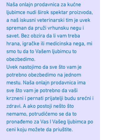
Naša onlajn prodavnica za kućne
ljubimce nudi širok spektar proizvoda,
a naš iskusni veterinarski tim je uvek
spreman da pruži vrhunsku negu i
savet. Bez obzira da li vam treba
hrana, igračke ili medicinska nega, mi
smo tu da to Vašem ljubimcu to
obezbedimo.
Uvek nastojimo da sve što vam je
potrebno obezbedimo na jednom
mestu. Naša onlajn prodavnica ima
sve što vam je potrebno da vaši
krzneni i pernati prijatelji budu srećni i
zdravi. A ako postoji nešto što
nemamo, potrudićemo se da to
pronađemo za Vas I Vašeg ljubimca po
ceni koju možete da priuštite.