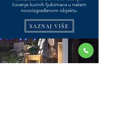
čuvanje kućnih ljubimaca u našem
novoizgrađenom objektu.
SAZNAJ VIŠE