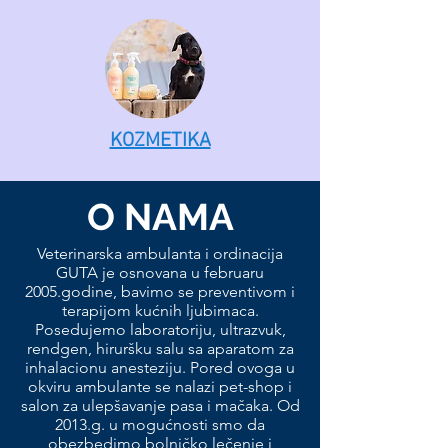
KOZMETIKA
O NAMA
Veterinarska ambulanta i ordinacija
GUTA je osnovana u februaru
2005.godine, bavimo se preventivom i
terapijom kućnih ljubimaca.
Posedujemo laboratoriju, ultrazvuk,
rendgen, hiruršku salu sa aparatom za
inhalacionu anesteziju. Pored ovoga u
okviru ambulante se nalazi pet-shop i
salon za ulepšavanje pasa i mačaka. Od
2013.g. u mogućnosti smo da
obezbedimo bolničko lečenje i