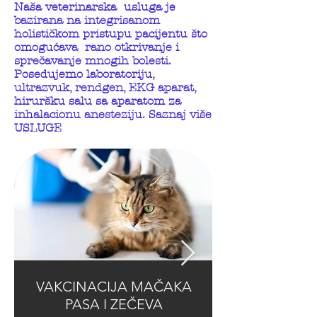
Naša veterinarska usluga je
bazirana na integrisanom
holističkom pristupu pacijentu što
omogućava rano otkrivanje i
sprečavanje mnogih bolesti.
Posedujemo laboratoriju,
ultrazvuk, rendgen, EKG aparat,
hiruršku salu sa aparatom za
inhalacionu anesteziju. Saznaj više
USLUGE
VAKCINACIJA MAČAKA
PASA I ZEČEVA