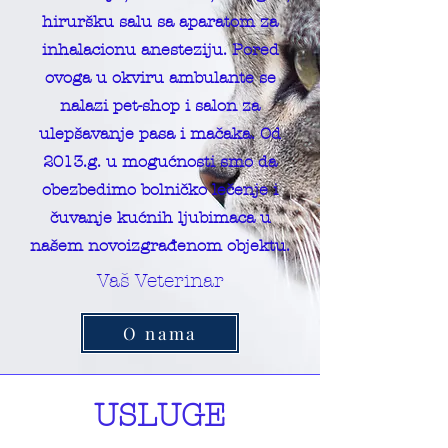
hiruršku salu sa aparatom za
inhalacionu anesteziju. Pored
ovoga u okviru ambulante se
nalazi pet-shop i salon za
ulepšavanje pasa i mačaka. Od
2013.g. u mogućnosti smo da
obezbedimo bolničko lečenje i
čuvanje kućnih ljubimaca u
našem novoizgrađenom objektu.
Vaš Veterinar
O nama
USLUGE