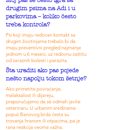
Moj pas se često igra sa
drugim psima na Adi i u
parkovima – koliko često
treba kontrola?
Psi koji imaju redovan kontakt sa
drugim životinjama trebalo bi da
imaju preventivni pregled najmanje
jednom u 6 meseci, uz redovnu zaštitu
od zaraznih bolesti i parazita.
Šta uraditi ako pas pojede
nešto napolju tokom šetnje?
Ako primetite povraćanje,
malaksalost ili dijareju,
preporučujemo da se odmah javite
veterinaru. U urbanim sredinama
poput Banovog brda česta su
trovanja hranom ili otpacima, pa je
rana reakcija veoma važna.