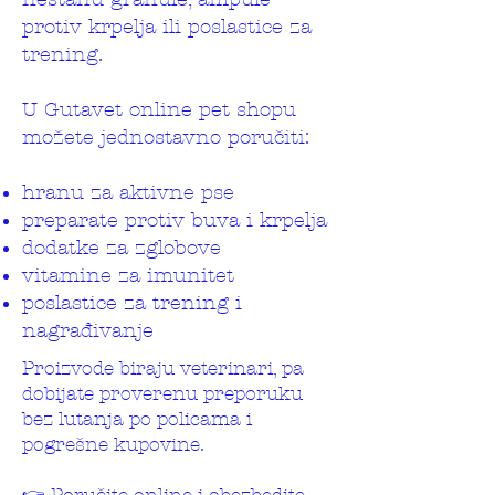
protiv krpelja ili poslastice za
trening.
U Gutavet online pet shopu
možete jednostavno poručiti:
hranu za aktivne pse
preparate protiv buva i krpelja
dodatke za zglobove
vitamine za imunitet
poslastice za trening i
nagrađivanje
Proizvode biraju veterinari, pa
dobijate proverenu preporuku
bez lutanja po policama i
pogrešne kupovine.
👉 Poručite online i obezbedite