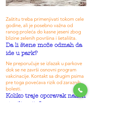
Zaštitu treba primenjivati tokom cele
godine, ali je posebno važna od
ranog proleća do kasne jeseni zbog
blizine zelenih površina i šetališta.
Da li štene može odmah da
ide u park?
Ne preporučuje se izlazak u parkove
dok se ne završi osnovni program
vakcinacije. Kontakt sa drugim psima
pre toga povećava rizik od zaraznih
bolesti.
Koliko traje oporavak nakon
sterilizacije?
Većina pasa i mačaka se oporavlja u
roku od nekoliko dana, uz ograničenu
aktivnost i zaštitnu kragnu. Dobićete