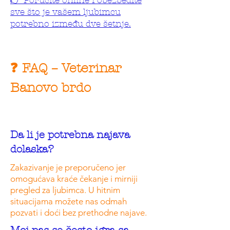
sve što je vašem ljubimcu
potrebno između dve šetnje.
❓ FAQ – Veterinar
Banovo brdo
Da li je potrebna najava
dolaska?
Zakazivanje je preporučeno jer
omogućava kraće čekanje i mirniji
pregled za ljubimca. U hitnim
situacijama možete nas odmah
pozvati i doći bez prethodne najave.