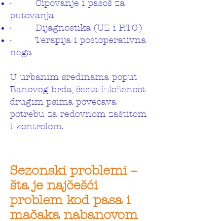
· Čipovanje i pasoš za
putovanja
· Dijagnostika (UZ i RTG)
· Terapija i postoperativna
nega
U urbanim sredinama poput
Banovog brda, česta izloženost
drugim psima povećava
potrebu za redovnom zaštitom
i kontrolom.
Sezonski problemi –
šta je najčešći
problem kod pasa i
mačaka nabanovom