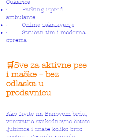
Čukarice
· Parking ispred
ambulante
· Online zakazivanje
· Stručan tim i moderna
oprema
🛒Sve za aktivne pse
i mačke – bez
odlaska u
prodavnicu
Ako živite na Banovom brdu,
verovatno svakodnevno šetate
ljubimca i znate koliko brzo
nestanu granule, ampule