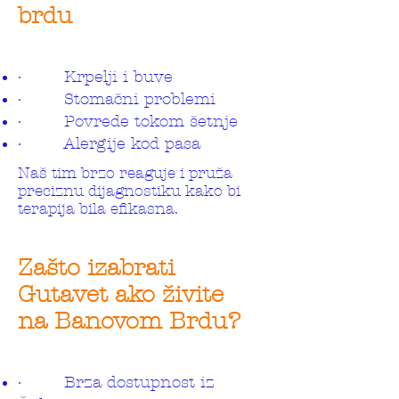
brdu
· Krpelji i buve
· Stomačni problemi
· Povrede tokom šetnje
· Alergije kod pasa
Naš tim brzo reaguje i pruža
preciznu dijagnostiku kako bi
terapija bila efikasna.
Zašto izabrati
Gutavet ako živite
na Banovom Brdu?
· Brza dostupnost iz