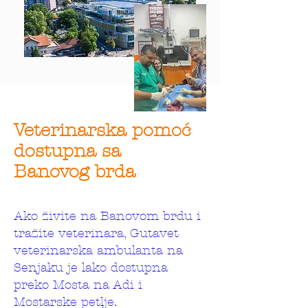
Veterinarska pomoć
dostupna sa
Banovog brda
Ako živite na Banovom brdu i
tražite veterinara, Gutavet
veterinarska ambulanta na
Senjaku je lako dostupna
preko Mosta na Adi i
Mostarske petlje.