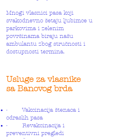
Mnogi vlasnici pasa koji
svakodnevno šetaju ljubimce u
parkovima i zelenim
površinama biraju našu
ambulantu zbog stručnosti i
dostupnosti termina.
Usluge za vlasnike
sa Banovog brda
· Vakcinacija štenaca i
odraslih pasa
· Revakcinacija i
preventivni pregledi