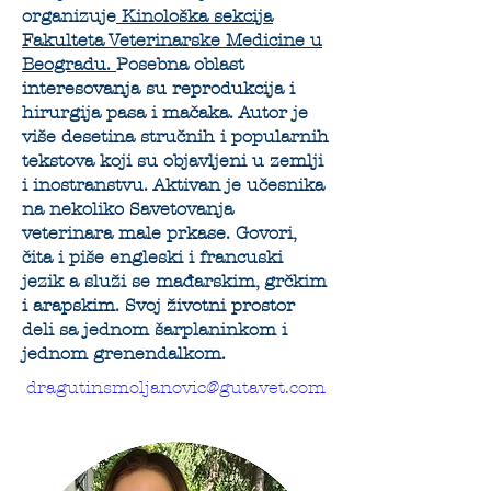
organizuje
Kinološka sekcija
Fakulteta Veterinarske Medicine u
Beogradu.
Posebna oblast
interesovanja su reprodukcija i
hirurgija pasa i mačaka. Autor je
više desetina stručnih i popularnih
tekstova koji su objavljeni u zemlji
i inostranstvu. Aktivan je učesnika
na nekoliko Savetovanja
veterinara male prkase. Govori,
čita i piše engleski i francuski
jezik a služi se mađarskim, grčkim
i arapskim. Svoj životni prostor
deli sa jednom šarplaninkom i
jednom grenendalkom.
dragutinsmoljanovic@gutavet.com