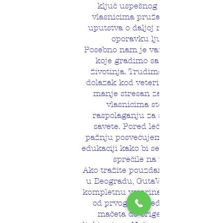
ključ uspešnog lečenja, pa
vlasnicima pružamo detaljna
uputstva o daljoj nezi, ishrani i
oporavku ljubimca.
Posebno nam je važno poverenje
koje gradimo sa vlasnicima
životinja. Trudimo se da svaki
dolazak kod veterinara bude što
manje stresan za ljubimce, a
vlasnicima stojimo na
raspolaganju za sva pitanja i
savete. Pored lečenja, veliku
pažnju posvećujemo prevenciji i
edukaciji kako bi se mnoge bolesti
sprečile na vreme.
Ako tražite pouzdanog veterinara
u Beogradu, GutaVet vam pruža
kompletnu veterinarsku uslugu –
od prvog pregleda šteneta ili
mačeta do brige o starijim