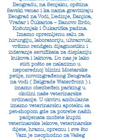
Beogradu, na Senjaku, opština
Savski venac i ka nama gravitiraju
Beograd na Vodi, Dedinje, Banjica,
Vračar i Čukarica – Banovo Brdo,
Košutnjak i Čukarička padina.
Imamo opremljenu salu za
hirurgiju, laboratoriju, ultrazvuk,
vršimo rendgen dijagnostiku i
izdavanje sertifikata za displaziju
kukova i laktova. Do nas je lako
stići pošto se nalazimo u
neposrednoj blizini Mostarske
petlje, novoizgrađenog Beograda
na vodi ( Belgrade Waterfront ) i
imamo obezbeđen parking u
okolini naše veterinarske
ordinacije. U okviru ambulante
imamo veterinarsku apoteku sa
pet-shopom gde za potrebe naših
pacijenata možete kupiti
veterinarske lekove, veterinarske
dijete, hranu, opremu i sve što
Vam je neophodno za Vašeg