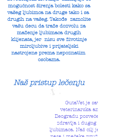
mogućnost širenja bolesti kako sa
vašeg ljubimca na druge tako i sa
drugih na vašeg. Takođe zamolite
vašu decu da traže dozvolu za
maženje ljubimaca drugih
klijenata, jer nisu sve životinje
miroljubive i prijateljski
nastrojene prema nepoznatim
osobama.
Naš pristup lečenju
GutaVet je savremena
veterinarska ambulanta u
Beogradu posvećena očuvanju
zdravlja i dugog života vaših
ljubimaca. Naš cilj je da vlasnicima
pasa i mačaka pružimo sigurnost,