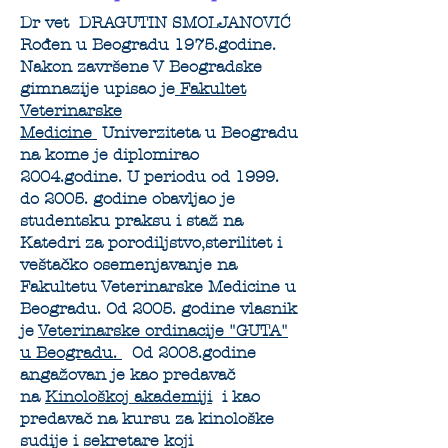
Dr vet DRAGUTIN SMOLJANOVIĆ
Rođen u Beogradu 1975.godine.
Nakon završene V Beogradske
gimnazije upisao je
Fakultet
Veterinarske
Medicine
Univerziteta u Beogradu
na kome je diplomirao
2004.godine. U periodu od 1999.
do 2005. godine obavljao je
studentsku praksu i staž na
Katedri za porodiljstvo,sterilitet i
veštačko osemenjavanje na
Fakultetu Veterinarske Medicine u
Beogradu. Od 2005. godine vlasnik
je
Veterinarske ordinacije "GUTA"
u Beogradu.
Od 2008.godine
angažovan je kao predavač
na
Kinološkoj akademiji
i kao
predavač na kursu za kinološke
sudije i sekretare koji