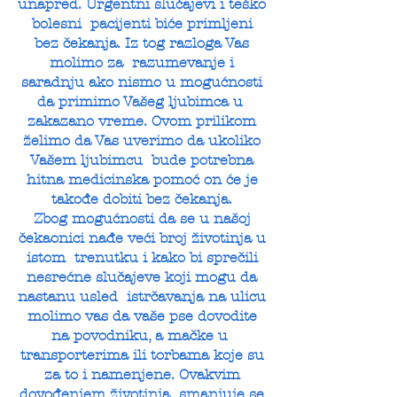
unapred. Urgentni slučajevi i teško
bolesni pacijenti biće primljeni
bez čekanja. Iz tog razloga Vas
molimo za razumevanje i
saradnju ako nismo u mogućnosti
da primimo Vašeg ljubimca u
zakazano vreme. Ovom prilikom
želimo da Vas uverimo da ukoliko
Vašem ljubimcu bude potrebna
hitna medicinska pomoć on će je
takođe dobiti bez čekanja.
Zbog mogućnosti da se u našoj
čekaonici nađe veći broj životinja u
istom trenutku i kako bi sprečili
nesrećne slučajeve koji mogu da
nastanu usled istrčavanja na ulicu
molimo vas da vaše pse dovodite
na povodniku, a mačke u
transporterima ili torbama koje su
za to i namenjene. Ovakvim
dovođenjem životinja smanjuje se