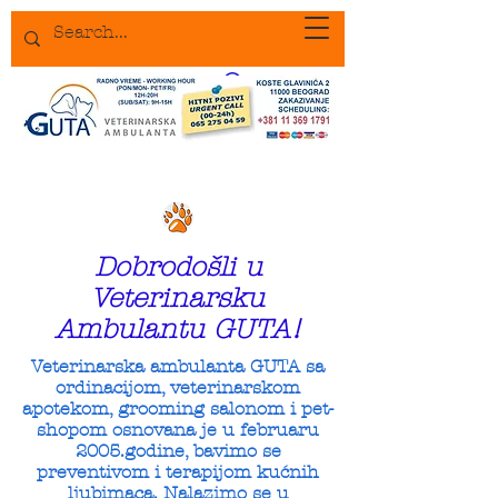
Dobrodošli u
Veterinarsku
Ambulantu GUTA!
Veterinarska ambulanta GUTA sa
ordinacijom, veterinarskom
apotekom, grooming salonom i pet-
shopom osnovana je u februaru
2005.godine, bavimo se
preventivom i terapijom kućnih
ljubimaca. Nalazimo se u