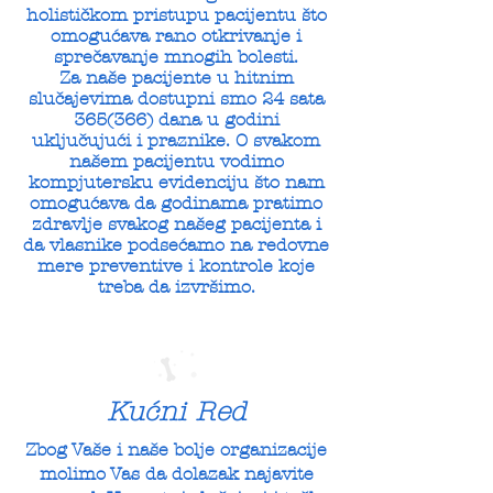
holističkom pristupu pacijentu što
omogućava rano otkrivanje i
sprečavanje mnogih bolesti.
Za naše pacijente u hitnim
slučajevima dostupni smo 24 sata
365(366) dana u godini
uključujući i praznike. O svakom
našem pacijentu vodimo
kompjutersku evidenciju što nam
omogućava da godinama pratimo
zdravlje svakog našeg pacijenta i
da vlasnike podsećamo na redovne
mere preventive i kontrole koje
treba da izvršimo.
Kućni Red
Zbog Vaše i naše bolje organizacije
molimo Vas da dolazak najavite