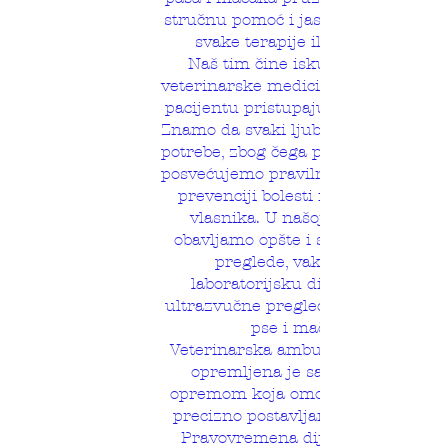
stručnu pomoć i jasno objašnjenje
svake terapije ili pregleda.
Naš tim čine iskusni doktori
veterinarske medicine koji svakom
pacijentu pristupaju individualno.
Znamo da svaki ljubimac ima svoje
potrebe, zbog čega posebnu pažnju
posvećujemo pravilnoj dijagnostici,
prevenciji bolesti i savetovanju
vlasnika. U našoj ambulanti
obavljamo opšte i specijalističke
preglede, vakcinacije,
laboratorijsku dijagnostiku,
ultrazvučne preglede i terapije za
pse i mačke.
Veterinarska ambulanta GutaVet
opremljena je savremenom
opremom koja omogućava brzo i
precizno postavljanje dijagnoze.
Pravovremena dijagnostika je