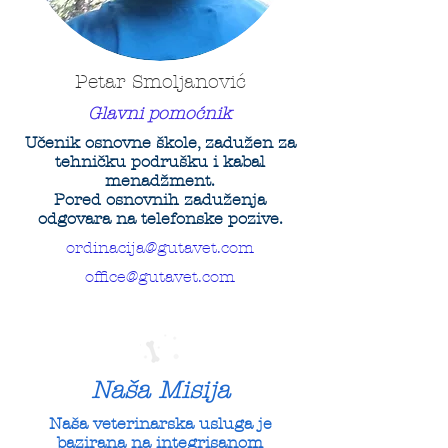
Petar Smoljanović
Glavni pomoćnik
Učenik osnovne škole, zadužen za
tehničku podrušku i kabal
menadžment.
Pored osnovnih zaduženja
odgovara na telefonske pozive.
ordinacija@gutavet.com
office@gutavet.com
Naša Misija
Naša veterinarska usluga je
bazirana na integrisanom