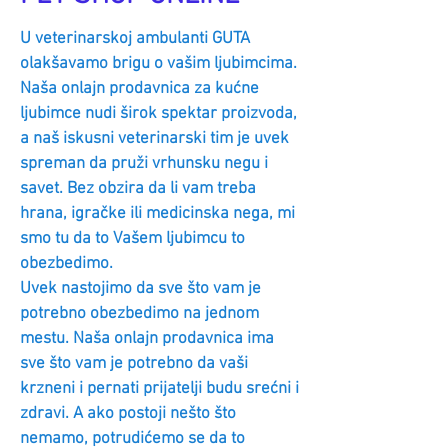
U veterinarskoj ambulanti GUTA
olakšavamo brigu o vašim ljubimcima.
Naša onlajn prodavnica za kućne
ljubimce nudi širok spektar proizvoda,
a naš iskusni veterinarski tim je uvek
spreman da pruži vrhunsku negu i
savet. Bez obzira da li vam treba
hrana, igračke ili medicinska nega, mi
smo tu da to Vašem ljubimcu to
obezbedimo.
Uvek nastojimo da sve što vam je
potrebno obezbedimo na jednom
mestu. Naša onlajn prodavnica ima
sve što vam je potrebno da vaši
krzneni i pernati prijatelji budu srećni i
zdravi. A ako postoji nešto što
nemamo, potrudićemo se da to