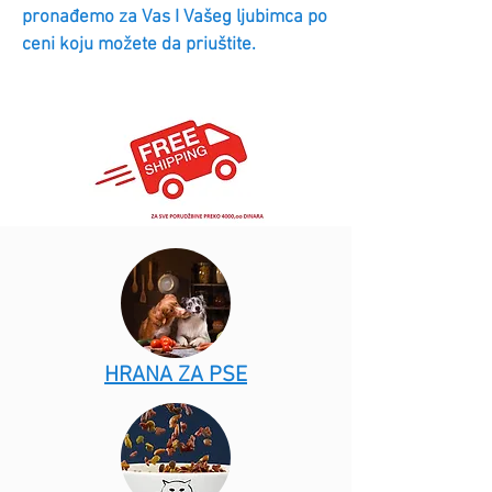
pronađemo za Vas I Vašeg ljubimca po
ceni koju možete da priuštite.
HRANA ZA PSE