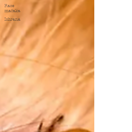
Rase
mačaka
Ishrana