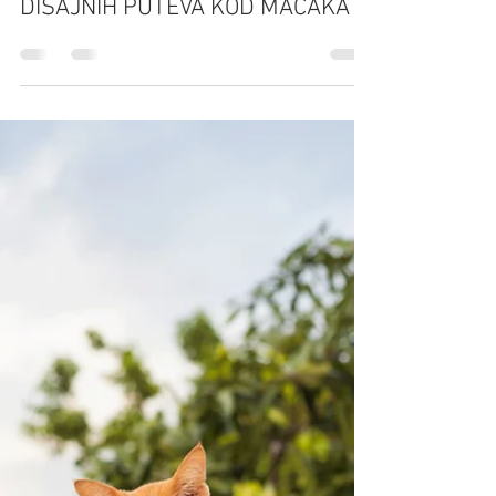
Dr Dragutin Smoljanović ,dvm
Jan 11
3 min read
MAČIJI HERPES VIRUS I MAČIJI
KALICI VIRUS INFEKCIJE GORNJIH
DISAJNIH PUTEVA KOD MAČAKA