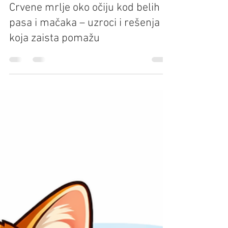
Dr Dragutin Smoljanović ,dvm
Jan 16
5 min read
Crvene mrlje oko očiju kod belih
pasa i mačaka – uzroci i rešenja
koja zaista pomažu