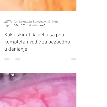
Dr Dragutin Smoljanović ,dvm
Mar 17
4 min read
Kako skinuti krpelja sa psa –
kompletan vodič za bezbedno
uklanjanje