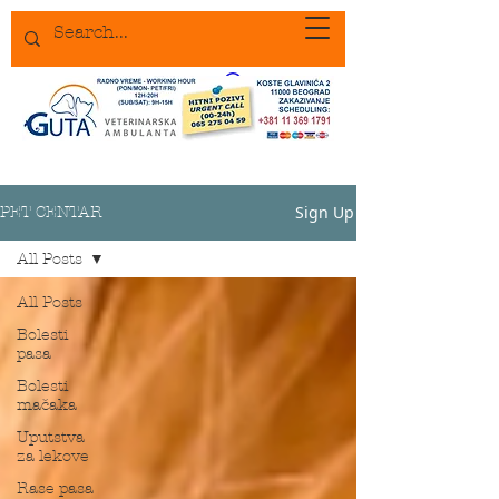
Sign Up
PET CENTAR
All Posts
All Posts
Bolesti
pasa
Bolesti
mačaka
Uputstva
za lekove
Rase pasa