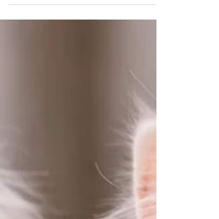
Dr Dragutin Smoljanović ,dvm
Jan 21
2 min read
TEST ZA SRČANOG CRVA