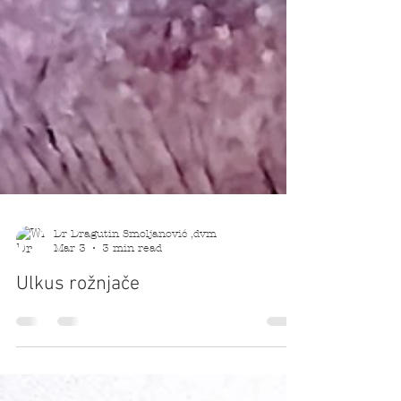
Dr Dragutin Smoljanović ,dvm
Mar 3
3 min read
Ulkus rožnjače