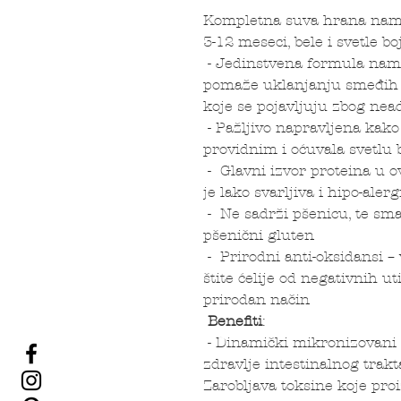
Kompletna suva hrana namen
3-12 meseci, bele i svetle bo
- Jedinstvena formula nam
pomaže uklanjanju smeđih f
koje se pojavljuju zbog nea
- Pažljivo napravljena kako
providnim i oćuvala svetlu 
- Glavni izvor proteina u o
je lako svarljiva i hipo-alerg
- Ne sadrži pšenicu, te sma
pšenični gluten
- Prirodni anti-oksidansi –
štite ćelije od negativnih u
prirodan način
Benefiti
:
- Dinamički mikronizovani k
zdravlje intestinalnog trakt
Zarobljava toksine koje pro