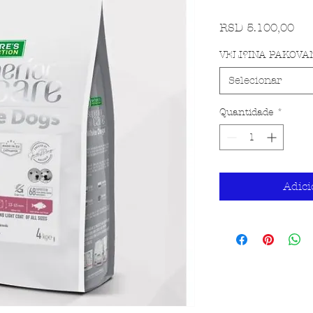
Pre
RSD 5.100,00
VELI?INA PAKOVA
Selecionar
Quantidade
*
Adici