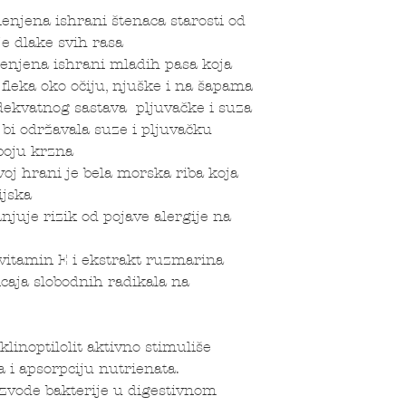
jena ishrani štenaca starosti od
je dlake svih rasa
enjena ishrani mladih pasa koja
leka oko očiju, njuške i na šapama
dekvatnog sastava pljuvačke i suza
 bi održavala suze i pljuvačku
boju krzna
voj hrani je bela morska riba koja
ijska
njuje rizik od pojave alergije na
 vitamin E i ekstrakt ruzmarina
ticaja slobodnih radikala na
linoptilolit aktivno stimuliše
a i apsorpciju nutrienata.
izvode bakterije u digestivnom