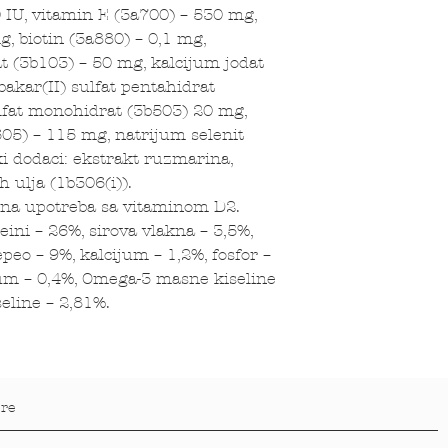
 IU, vitamin E (3a700) – 530 mg,
g, biotin (3a880) – 0,1 mg,
t (3b103) – 50 mg, kalcijum jodat
bakar(II) sulfat pentahidrat
lfat monohidrat (3b503) 20 mg,
05) – 115 mg, natrijum selenit
i dodaci: ekstrakt ruzmarina,
h ulja (1b306(i)).
ena upotreba sa vitaminom D2.
teini – 26%, sirova vlakna – 3,5%,
epeo – 9%, kalcijum – 1,2%, fosfor –
jum – 0,4%, Omega-3 masne kiseline
eline – 2,81%.