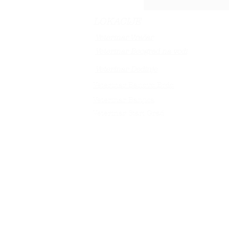
LOKACIJE
Veterinar Vračar
Veterinar Beograd na vodi
Veterinar Dedinje
Veterinar Banovo Brdo
Veterinar Banjica
Veterinar Stari Grad