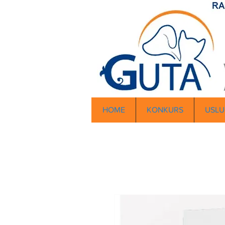
HOME
KONKURS
USLU