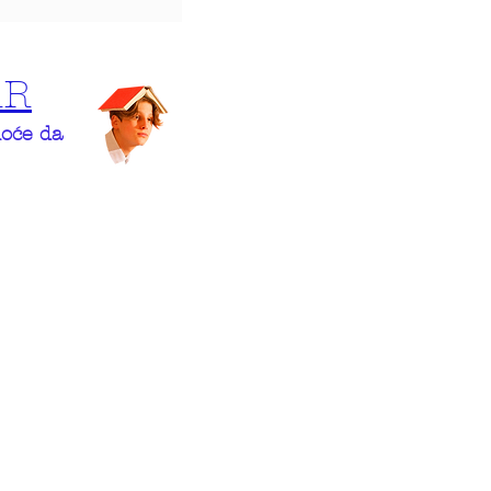
AR
hoće da