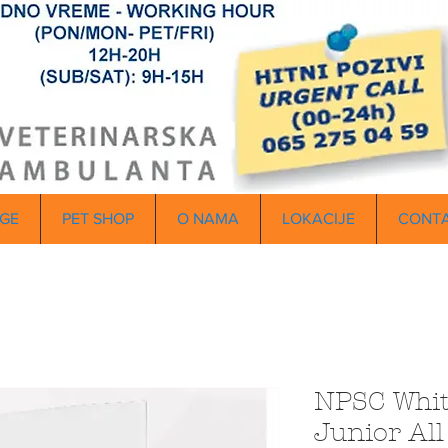
GE
PET SHOP
O NAMA
LOKACIJE
CONT
NPSC Whit
Junior All