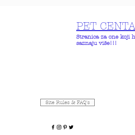
PET CENT
Stranica za one koji 
saznaju više!!!
Site Rules & FAQ's