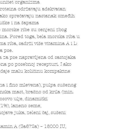
munitet organizma
proteina održavaju adekvatan
 tako sprečavaju nastanak smeđih
juške i na šapama
le morske ribe su cenjeni zbog
bina. Pored toga, bela morska riba u
a riba, sadrži više vitamina A i D
a pse.
za pse napravljena od sastojaka
jena po posebnoj recepturi. Lako
ga daje malu količinu kompaktne
a i fino mlevena), pulpa sušenog
inska mast, brašno od krila (min.
sosovo ulje, dinamički
 (1%), laneno seme,
ojave juka, zeleni čaj, sušeni
tamin A (3a672a) – 18000 IU,