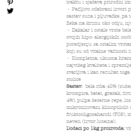
traktu i ojačava prirodni i
- Pažljivo odabrani izvori 
sastav suza i pljuvačke, pa
fleka na krznu oko očiju, n
- Bakalar i ostale vrste be
svojih hipo- alergijskih oso
poredjenju sa ostalim vrstam
koji su od vitalne važnosti z
- Kompletna, ukusna hrana 
najvišeg kvaliteta i spreml
svarljiva i kao rezultat to
stolice
Sastav:
bela riba 42% (sušen
krompira, batat, grašak, živ
4%), pulpa šećerne repe, lo
mikronizovani klinoptilolit
fruktooligosaharidi (FOS), m
neven (izvor luteina).
Dodaci po 1kg proizvoda:
vi