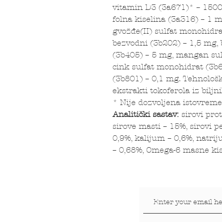
vitamin D3 (3a671)* – 1500
folna kiselina (3a316) – 1 m
gvožđe(II) sulfat monohidra
bezvodni (3b202) – 1,5 mg, 
(3b405) – 5 mg, mangan su
cink sulfat monohidrat (3b6
(3b801) – 0,1 mg. Tehnološk
ekstrakti tokoferola iz biljni
* Nije dozvoljena istovrem
Analitički sastav:
sirovi pro
sirove masti – 15%, sirovi p
0,9%, kalijum – 0,6%, natri
– 0,68%, Omega-6 masne kis