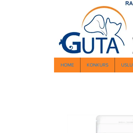
HOME
KONKURS
USLU