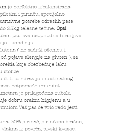
ium
je perfektno izbalansirana
letini i pirinču, specijalno
nutritivne potrebe odraslih pasa
 do 25kg telesne težine.
Opti
ašem psu sve neophodne hranljive
lje i kondiciju
lutena ( ne sadrži pšenicu i
od pojave alergije na gluten ), sa
porekla koja obezbeđuje laku
 stolice
u štiti se zdravlje intestinalnog
anasa potpomaže imunitet
limetara je prilagođena zubalu
uje dobru oralnu higijenu a u
mulom Vaš pas će vrlo rado jesti
ina, 30% pirinač, pirinčano brašno,
 vlakna iz povrća, pivski kvasac,