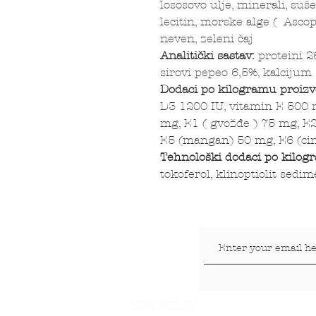
lososovo ulje, minerali, suš
lecitin, morske alge ( Asc
neven, zeleni čaj
Analitički sastav:
proteini 2
sirovi pepeo 6,5%, kalcijum 
Dodaci po kilogramu proiz
D3 1200 IU, vitamin E 500 
mg, E1 ( gvožđe ) 75 mg, E2 
E5 (mangan) 50 mg, E6 (ci
Tehnološki dodaci po kilog
tokoferol, klinoptiolit sed
LOKACIJE