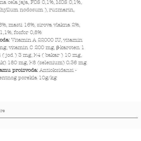
ena cela jaja, FOS 0,1%, MOS 0,1%,
ophyllum nodosum ), ruzmarin,
6%, masti 16%, sirova vlakna 2%,
1,1%, fosfor 0,8%
voda:
Vitamin A 22000 IU, vitamin
mg, vitamin C 200 mg, β-karoten 1
( jod ) 3 mg, E4 ( bakar ) 10 mg,
nk) 180 mg, E8 (selenium) 0.36 mg
ramu proizvoda:
Antioksidansi -
imentnog porekla 10g/kg