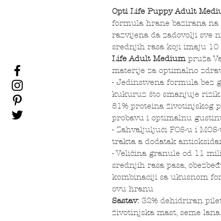
Opti Life Puppy Adult Med
formula hrane bazirana na pi
razvijena da zadovolji sve 
srednjih rasa koji imaju 10
Life
Adult Medium
pruža V
materije za optimalno zdrav
- Jedinstvena formula bez g
kukuruz što smanjuje rizik 
81% proteina životinjskog 
probavu i optimalnu gustinu
- Zahvaljuljući FOS-u i MOS-
trakta a dodatak antioksid
- Veličina granule od 11 mi
srednjih rasa pasa, obezbeđ
kombinaciji sa ukusnom for
ovu hranu
Sastav:
32% dehidriran pilet
životinjska mast, seme lana,