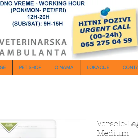
GE
PET SHOP
O NAMA
LOKACIJE
CONT
Versele-La
Medium