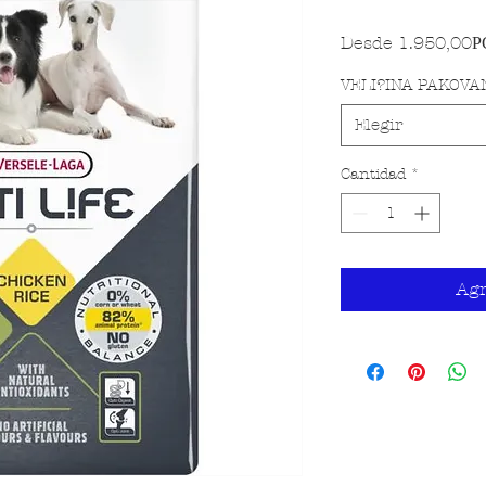
Desde
1.950,00Р
VELI?INA PAKOVA
Elegir
Cantidad
*
Agr