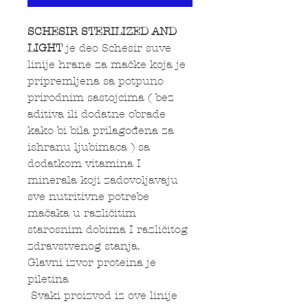
SCHESIR STERILIZED AND
LIGHT
je deo Schesir suve
linije hrane za mačke koja je
pripremljena sa potpuno
prirodnim sastojcima ( bez
aditiva ili dodatne obrade
kako bi bila prilagođena za
ishranu ljubimaca ) sa
dodatkom vitamina I
minerala koji zadovoljavaju
sve nutritivne potrebe
mačaka u različitim
starosnim dobima I različitog
zdravstvenog stanja.
Glavni izvor proteina je
piletina
Svaki proizvod iz ove linije