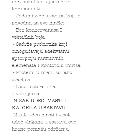
ima nekoliko zajedničkih
komponenti:
- Jedan izvor proteina koji je
pogodan za sve mačke
- Bez konzervanasa I
veštačkih boja
- Sadrže probiotike koji
omogućavaju adekvatnu
apsorpciju nutritivnih
elemenata I kontorolu mirisa
- Proteini u hrani su lako
svarljivi
- Nisu testirani na
životinjama
NIZAK UDEO MASTI I
KALORIJA U SASTAVU:
Nizak udeo masti i visok
udeo vlakana u sastavu ove
hrane pomažu održanju