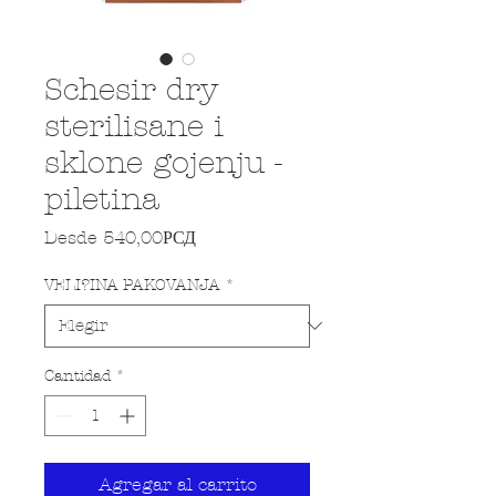
Schesir dry
sterilisane i
sklone gojenju -
piletina
Precio de oferta
Desde
540,00РСД
VELI?INA PAKOVANJA
*
Cantidad
*
Agregar al carrito