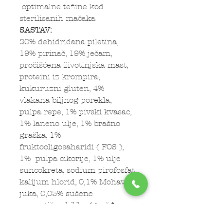
optimalne težine kod
sterilisanih mačaka
SASTAV:
20% dehidridana piletina,
19% pirinač, 19% ječam,
pročišćena životinjska mast,
proteini iz krompira,
kukuruzni gluten, 4%
vlakana biljnog porekla,
pulpa repe, 1% pivski kvasac,
1% laneno ulje, 1% brašno
graška, 1%
fruktooligosaharidi ( FOS ),
1% pulpa cikorije, 1% ulje
suncokreta, sodium pirofosfat,
kalijum hlorid, 0,1% Mohave
juka, 0,03% sušene
aromatične biljke (grožđe,
citrusi, karanfilić, kurkuma,