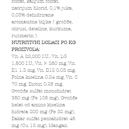
fosfat, kalijum fosfat,
natrijum hlorid, 0,1% juka,
0,03% dehidrirane
aromatične biljke ( grožđe,
citrusi, deteline, kurkuma,
ruzmarin )
NUTRITIVNI DODACI PO KG
PROIZVODA:
Vit. A 22,000 I.U., Vit. D3
1,500 I.U., Vit. E 280 mg, Vit.
B1 1.3 mg, Vit. B12 0.03 mg,
Folna kiselina 0.24 mg, Vit. C
70 mg, Biotin 0.28 mg,
Gvožđe sulfat monohidrat
350 mg (Fe 105 mg), Gvožđe
helat od amino kiselina
hidrata 200 mg (Fe 32 mg),
Bakar sulfat pentahidrat 48
mg (Cu 12 mg), Mangan