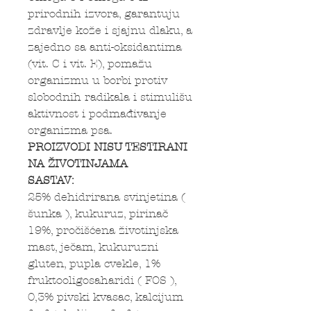
prirodnih izvora, garantuju
zdravlje kože i sjajnu dlaku, a
zajedno sa anti-oksidantima
(vit. C i vit. E), pomažu
organizmu u borbi protiv
slobodnih radikala i stimulišu
aktivnost i podmađivanje
organizma psa.
PROIZVODI NISU TESTIRANI
NA ŽIVOTINJAMA
SASTAV:
25% dehidrirana svinjetina (
šunka ), kukuruz, pirinač
19%, pročišćena životinjska
mast, ječam, kukuruzni
gluten, pupla cvekle, 1%
fruktooligosaharidi ( FOS ),
0,3% pivski kvasac, kalcijum