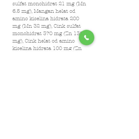
sulfat monohidrat 21 mg (Mn
6.5 mg), Mangan helat od
amino kiselina hidrata 200
mg (Mn 32 mg), Cink sulfat
monohidrat 370 mg (Zn 130
mg), Cink helat od amino
kiselina hidrata 100 mg (Zn
18 mg), Jodid kalcijum
anhidros 6.4 mg (I 4 mg),
Natrijum selenit 0.75 mg (Se
0.34 mg)
ANALITIČKI SASTAV:
Sirovi
proteini 26%, Sirova ulja i
masti 16%,Sirova vlakna 2,8%,
Sirovi pepeo 6,5%, Kalcijum
1,1%, Fosfor 0,8%,
Magnezijum 0,2%, Natrijum
0,43%, Kalijum 0,65%, Vlaga
10%, Omega 6 1,9%, Omega 3