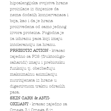
hipoalergijska svojstva hrane
proizilaze iz činjenice da
nema dodatih konzervanasa i
boja, kao i da je hrana
proizvedena od samo jednog
izvora proteina. Pogodna je
za ishranu pasa koji imaju
intoleranciju na hranu.
PREBIOTIC ACTION
- kvasac
zajedno sa FOS (fruktooligo-
saharidi) imaju i prebiotsku
funkciju tj. obezbeđuju
maksimalnu asimilaciju
nutritijenata iz hrane u
digestivnom traktu odraslih
pasa.
SKIN CARE & ANTI-
OXIDANT
- kvasac zajedno sa
Omega 3 i Omega 6 iz