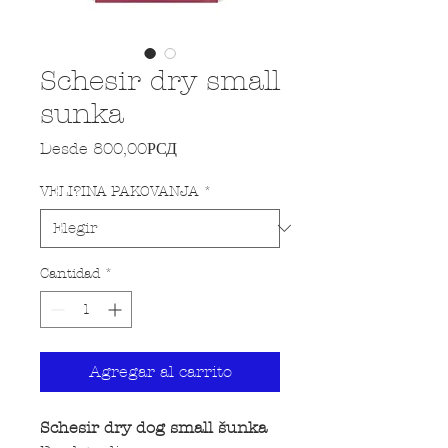
Schesir dry small
sunka
Precio de oferta
Desde
800,00РСД
VELI?INA PAKOVANJA
*
Cantidad
*
Agregar al carrito
Schesir dry dog small šunka