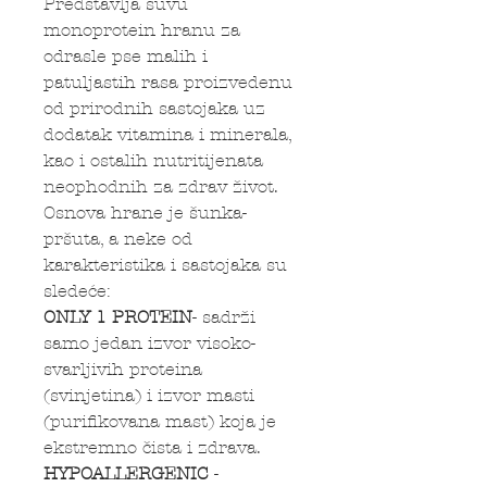
Predstavlja suvu
monoprotein hranu za
odrasle pse malih i
patuljastih rasa proizvedenu
od prirodnih sastojaka uz
dodatak vitamina i minerala,
kao i ostalih nutritijenata
neophodnih za zdrav život.
Osnova hrane je šunka-
pršuta, a neke od
karakteristika i sastojaka su
sledeće:
ONLY 1 PROTEIN
- sadrži
samo jedan izvor visoko-
svarljivih proteina
(svinjetina) i izvor masti
(purifikovana mast) koja je
ekstremno čista i zdrava.
HYPOALLERGENIC
-