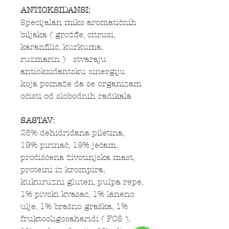
ANTIOKSIDANSI:
Specijalan miks aromatičnih
biljaka ( grožđe, citrusi,
karanfilić, kurkuma,
ruzmarin ) stvaraju
antioksidantsku sinergiju
koja pomaže da se organizam
očisti od slobodnih radikala
SASTAV:
28% dehidridana piletina,
19% pirinač, 19% ječam,
pročišćena životinjska mast,
proteini iz krompira,
kukuruzni gluten, pulpa repe,
1% pivski kvasac, 1% laneno
ulje, 1% brašno graška, 1%
fruktooligosaharidi ( FOS ),