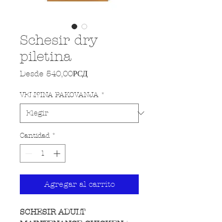
Schesir dry
piletina
Precio de oferta
Desde
540,00РСД
VELI?INA PAKOVANJA
*
Cantidad
*
Agregar al carrito
SCHESIR ADULT