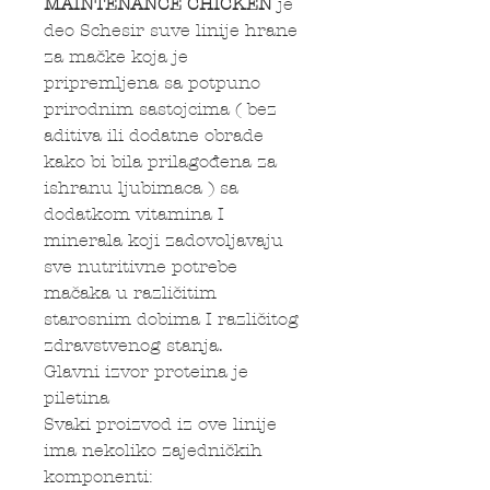
MAINTENANCE CHICKEN
je
deo Schesir suve linije hrane
za mačke koja je
pripremljena sa potpuno
prirodnim sastojcima ( bez
aditiva ili dodatne obrade
kako bi bila prilagođena za
ishranu ljubimaca ) sa
dodatkom vitamina I
minerala koji zadovoljavaju
sve nutritivne potrebe
mačaka u različitim
starosnim dobima I različitog
zdravstvenog stanja.
Glavni izvor proteina je
piletina
Svaki proizvod iz ove linije
ima nekoliko zajedničkih
komponenti: