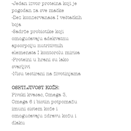
-Jedan izvor proteina koji je
pogodan za sve mačke
-Bez konzervanasa I veštačkih
boja
-Sadrže probiotike koji
omogućavaju adekvatnu
apsorpciju nutritivnih
elemenata I kontorolu mirisa
-Proteini u hrani su lako
svarljivi
-Nisu testirani na životinjama
OSETLJIVOST KOŽE:
Pivski kvasac, Omega 3,
Omega 6 i biotin potpomažu
imuni sistem kože i
omogućavaju zdravu kožu i
dlaku