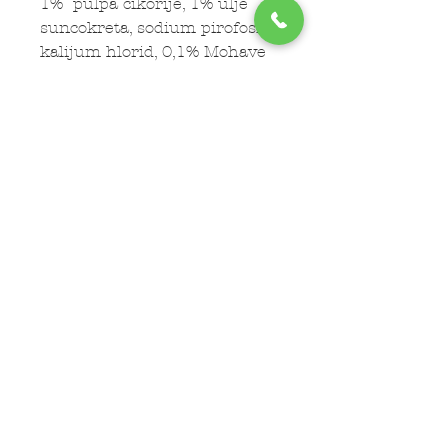
1% pulpa cikorije, 1% ulje
suncokreta, sodium pirofosfat,
kalijum hlorid, 0,1% Mohave
juka, 0,03% sušene
aromatične biljke (grožđe,
citrusi, karanfilić, kurkuma,
ruzmarin )
Subscribe Now
LOKACIJE