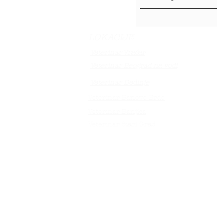
LOKACIJE
Veterinar Vračar
Veterinar Beograd na vodi
Veterinar Dedinje
Veterinar Banovo Brdo
Veterinar Banjica
Veterinar Stari Grad