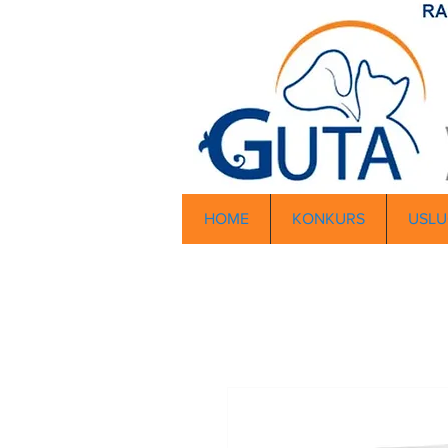
HOME
KONKURS
USLU