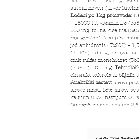
seme lana, fruktooligosahari
sušeni neven ( izvor luteina
Dodaci po 1kg proizvoda:
N
– 18000 IU, vitamin D3 (3a6
530 mg, follna kiselina (3a3
mg, gvožđe(II) sulpfat mon
jod anhidrozis (3b202) – 1,5
(3b405) – 5 mg, mangan sul
cink sulfat monohidrat (3b6
(3b801) – 0,1 mg.
Tehnološk
ekstrakt toferola iz biljn
Analitički sastav:
sirovi prot
sirove masti 15%, sirovi pep
kalijum 0,6%, natrijum 0,4
Omega6 masne kiseline 2,