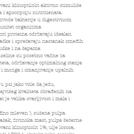
 klinoptilolit aktivno stimuliše
a i apsorpciju nutritienata.
izvode bakterije u digestivnom
munitet organizma
i proteina održavaju idealan
vačke i sprečavaju nastanak smeđih
juške i na šapama
line su posebno važne za
teta, održavanje optimalnog stanja
 i mozga i smanjivanje upalnih
si jako vole da jedu,
ajvišeg kvaliteta obrađenih na
 je velika svarljivost i mala i
 fino mleven ), sušena pulpa
rašak, živinska mast, pulpa šećerne
ani klinoptiolit 1%, ulje lososa,