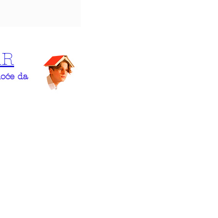
AR
hoće da