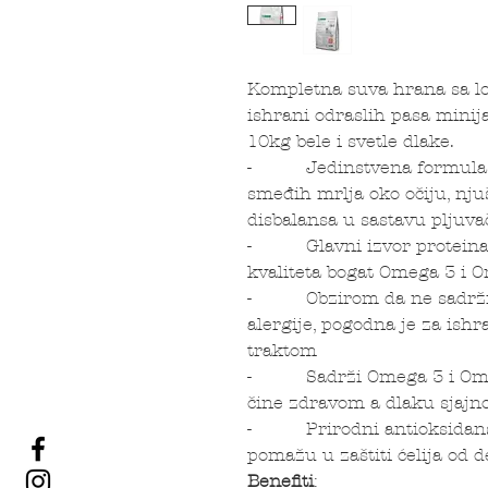
Kompletna suva hrana sa lo
ishrani odraslih pasa minij
10kg bele i svetle dlake.
- Jedinstvena formula k
smeđih mrlja oko očiju, nju
disbalansa u sastavu pljuva
- Glavni izvor proteina j
kvaliteta bogat Omega 3 i
- Obzirom da ne sadrži ž
alergije, pogodna je za ish
traktom
- Sadrži Omega 3 i Omeg
čine zdravom a dlaku sjaj
- Prirodni antioksidansi 
pomažu u zaštiti ćelija od d
Benefiti
: