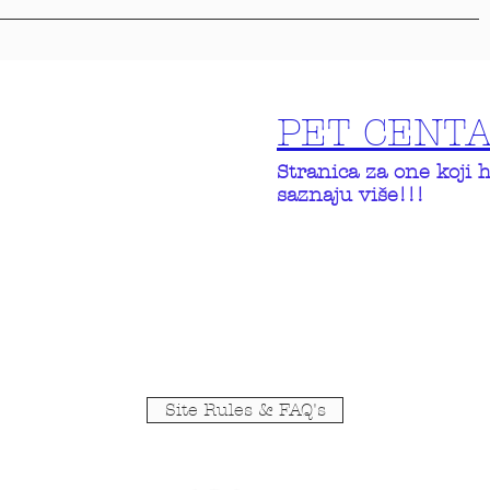
PET CENT
Stranica za one koji 
saznaju više!!!
Site Rules & FAQ's