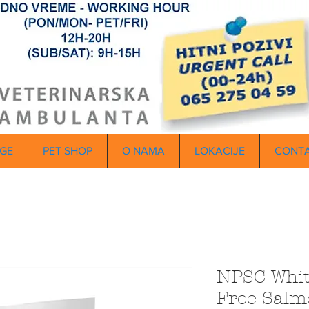
GE
PET SHOP
O NAMA
LOKACIJE
CONT
NPSC Whit
Free Salm