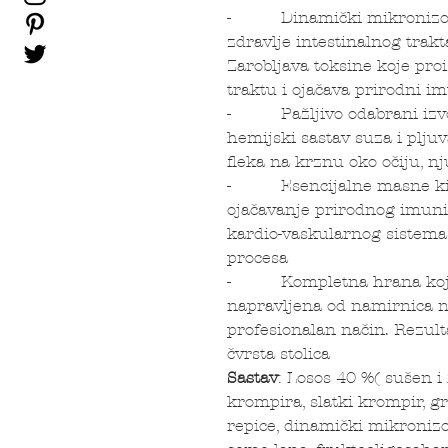
- Dinamički mikronizovani
zdravlje intestinalnog trakt
Zarobljava toksine koje pro
traktu i ojačava prirodni i
- Pažljivo odabrani izvor
hemijski sastav suza i plju
fleka na krznu oko očiju, n
- Esencijalne masne kise
ojačavanje prirodnog imuni
kardio-vaskularnog sistema
procesa
- Kompletna hrana koju p
napravljena od namirnica n
profesionalan način. Rezultat
čvrsta stolica
Sastav
: Losos 40 %( sušen i
krompira, slatki krompir, g
repice, dinamički mikronizov