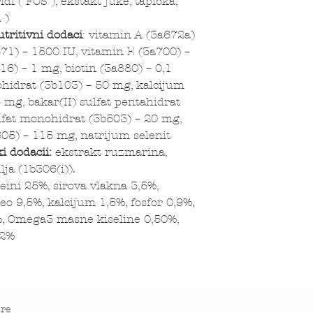
di ( FOS ), ekstakt juke, tapioka,
 )
utritivni dodaci
: vitamin A (3a672a)
71) – 1500 IU, vitamin E (3a700) –
16) – 1 mg, biotin (3a880) – 0,1
ohidrat (3b103) – 50 mg, kalcijum
 mg, bakar(II) sulfat pentahidrat
fat monohidrat (3b503) – 20 mg,
05) – 115 mg, natrijum selenit
i dodacii:
ekstrakt ruzmarina,
ih ulja (1b306(i)).
eini 25%, sirova vlakna 3,5%,
eo 9,5%, kalcijum 1,5%, fosfor 0,9%,
%, Omega3 masne kiseline 0,50%,
62%