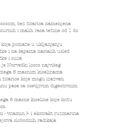
sosom, bez žitarica namenjena
aturnih i malih rasa težine od 1 do
oja pomaže u ukljanjanju
ške i na šapama nastalih usled
čke i suza
e Norveški losos najvišeg
 Omega 6 masnim kiselinama
itarice koje mogu izazvati
ranu pasa sa osetljivim digestivnim
a 6 masne kiseline koje kožu
nom
- vitamin E i ekstrakt ruzmarina
ejstva slobodnih radikala