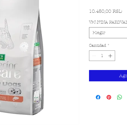
Pr
10.450,00 RSD
VELI?INA PAKOVA
Elegir
Cantidad
*
Agr