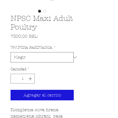
NPSC Maxi Adult
Poultry
Precio
7300,00 RSD
VELI?INA PAKOVANJA
*
Cantidad
*
Agregar al carrito
Kompletna suva hrana
namenjena ishrani pasa