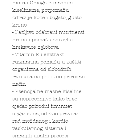
mora i Omega 3 masnim
kiselinama, potpomažu
zdravlje kože i bogato, gusto
krzno
- Pažljivo odabrani nutritienti
hrane i pomažu zdravlje
hrskavice zglobova
- Vitamin E i ekstrakt
ruzmarina pomažu u zaštiti
organizma od slobodnih
radikala na potpuno prirodan
način
- Esencijalne masne kiseline
su neprocenjive kako bi se
ojačao prirodni imunitet
organizma, održao pravilan
rad moždanog i kardio-
vaskularnog sistema i
smanjili upalni procesi