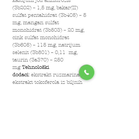
kalcijum jod anhidrozis
(3b202) – 1,5 mg, bakar(II)
sulfat pentahidrat (3b405) – 5
mg, mangan sulfat
monohidrat (3b503) – 20 mg,
cink sulfat monohidrat
(3b605) – 115 mg, natrijum
selenit (3b801) – 0,11 mg,
taurin (3a370) – 250
mg
Tehnološki
dodaci:
ekstrakt ruzmarina,
ekstrakt tokoferola iz biljnih
ulja (1b306(i)).
Analitički sastav:
sirovi
proteini 25%, sirova vlakna
2,3%, sirove masti 13%, sirovi
pepeo 6,5%, kalcijum 1,2%,
fosfor 09%, kalijum 0,6%,
natrijum 0,4%, Omega 3