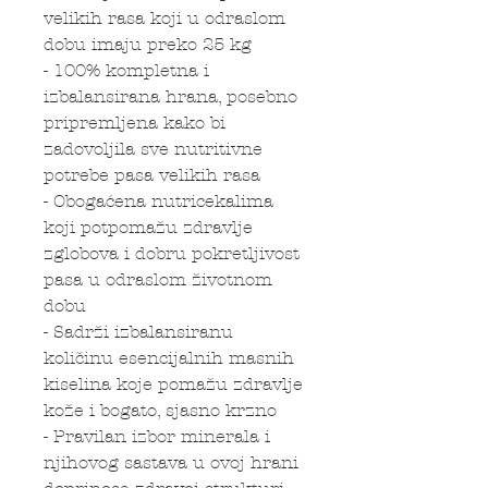
velikih rasa koji u odraslom
dobu imaju preko 25 kg
- 100% kompletna i
izbalansirana hrana, posebno
pripremljena kako bi
zadovoljila sve nutritivne
potrebe pasa velikih rasa
- Obogaćena nutricekalima
koji potpomažu zdravlje
zglobova i dobru pokretljivost
pasa u odraslom životnom
dobu
- Sadrži izbalansiranu
količinu esencijalnih masnih
kiselina koje pomažu zdravlje
kože i bogato, sjasno krzno
- Pravilan izbor minerala i
njihovog sastava u ovoj hrani