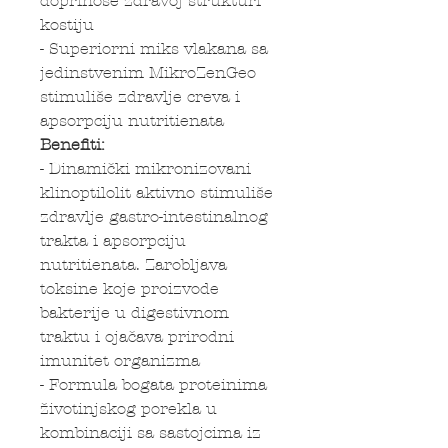
doprinose zdravoj strukturi
kostiju
- Superiorni miks vlakana sa
jedinstvenim MikroZenGeo
stimuliše zdravlje creva i
apsorpciju nutritienata
Benefiti:
- Dinamički mikronizovani
klinoptilolit aktivno stimuliše
zdravlje gastro-intestinalnog
trakta i apsorpciju
nutritienata. Zarobljava
toksine koje proizvode
bakterije u digestivnom
traktu i ojačava prirodni
imunitet organizma
- Formula bogata proteinima
životinjskog porekla u
kombinaciji sa sastojcima iz