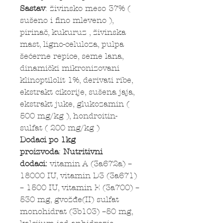
Sastav
: živinsko meso 37% (
sušeno i fino mleveno ),
pirinač, kukuruz , živinska
mast, ligno-celuloza, pulpa
šećerne repice, seme lana,
dinamički mikronizovani
klinoptilolit 1%, derivati ribe,
ekstrakt cikorije, sušena jaja,
ekstrakt juke, glukozamin (
500 mg/kg ), hondroitin-
sulfat ( 200 mg/kg )
Dodaci po 1kg
proizvoda
:
Nutritivni
dodaci:
vitamin A (3a672a) –
18000 IU, vitamin D3 (3a671)
– 1500 IU, vitamin E (3a700) –
530 mg, gvožđe(II) sulfat
monohidrat (3b103) –50 mg,