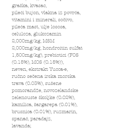
graška, kvasac,
pileći bujon, vlakna iz povrća,
vitamini i minerali, sočivo,
pileća mast, ulje lososa,
celuloza, glukozamin
2,000mg/kg, MSM
2,000mg/kg, hondroitin sulfat
1,500mg/kg), prebiotici (FOS
(0.15%), MOS (0.15%)),
neven, ekstrakt Yucca-e,
ručno sečena irska morska
trava (0.03%), sušene
pomorandže, novozelandske
zelenouste školjke (0.02%),
kamilica, šargarepa (0.01%),
brusnica (0.01%), ruzmarin,
spanać, paradajz,
lavanda;