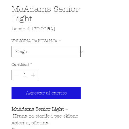
McAdams Senior
Light
Precio de oferta
Desde
4.170,00РСД
VELIČINA PAKOVANJA
*
Cantidad
*
Agregar al carrito
McAdams Senior Light –
Hrana za starije i pse sklone
gojenju, piletina.