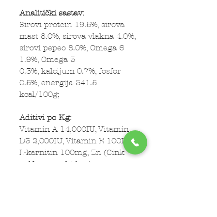
Analitički sastav:
Sirovi protein 19.5%, sirova
mast 8.0%, sirova vlakna 4.0%,
sirovi pepeo 8.0%, Omega 6
1.9%, Omega 3
0.3%, kalcijum 0.7%, fosfor
0.5%, energija 341.5
kcal/100g;
Aditivi po Kg:
Vitamin A 14,000IU, Vitamin
D3 2,000IU, Vitamin E 100IU,
L-karnitin 100mg, Zn (Cink
sulfat monohidrat)
83mg, Fe (Gvožđe (II) sulfat
monohidrat) 50mg, Mn
(Mangan sulfat monohidrat)
35mg, Cu (Bakar (II)