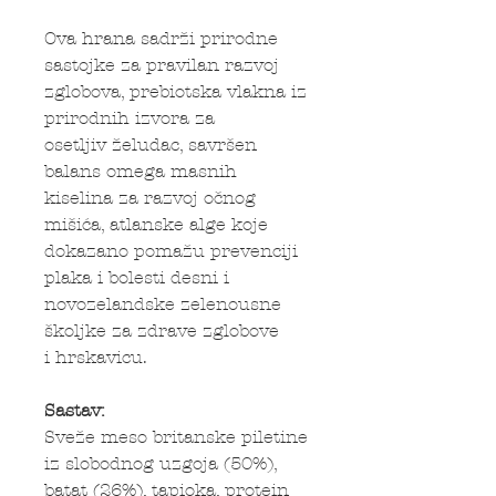
Ova hrana sadrži prirodne
sastojke za pravilan razvoj
zglobova, prebiotska vlakna iz
prirodnih izvora za
osetljiv želudac, savršen
balans omega masnih
kiselina za razvoj očnog
mišića, atlanske alge koje
dokazano pomažu prevenciji
plaka i bolesti desni i
novozelandske zelenousne
školjke za zdrave zglobove
i hrskavicu.
Sastav:
Sveže meso britanske piletine
iz slobodnog uzgoja (50%),
batat (26%), tapioka, protein