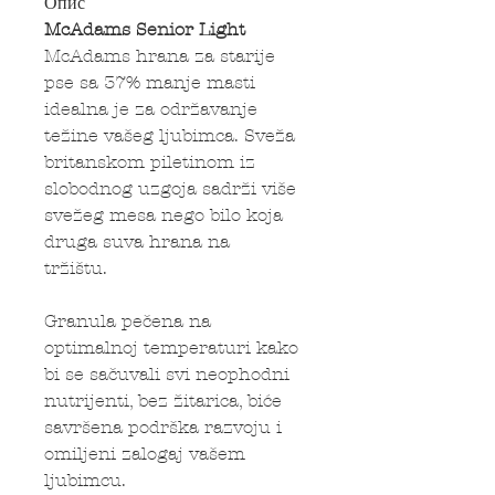
Опис
McAdams Senior Light
McAdams hrana za starije
pse sa 37% manje masti
idealna je za održavanje
težine vašeg ljubimca. Sveža
britanskom piletinom iz
slobodnog uzgoja sadrži više
svežeg mesa nego bilo koja
druga suva hrana na
tržištu.
Granula pečena na
optimalnoj temperaturi kako
bi se sačuvali svi neophodni
nutrijenti, bez žitarica, biće
savršena podrška razvoju i
omiljeni zalogaj vašem
ljubimcu.