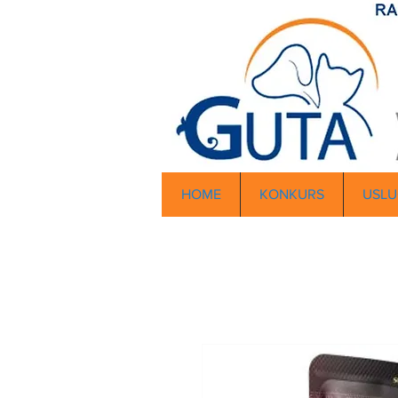
HOME
KONKURS
USLU