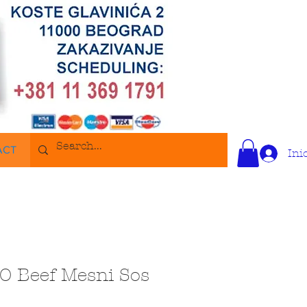
ACT
Ini
 Beef Mesni Sos