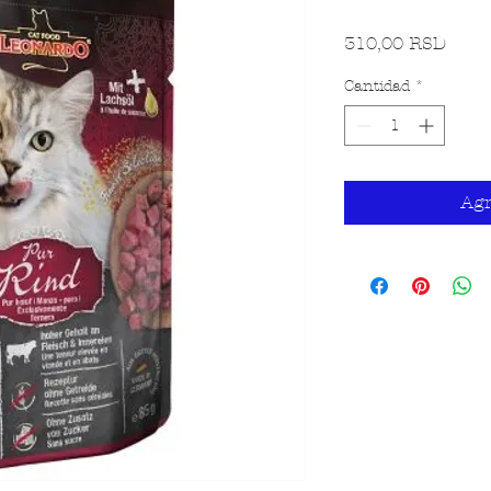
Preci
310,00 RSD
Cantidad
*
Agr