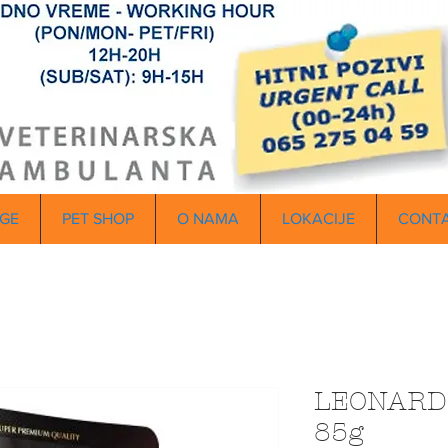
GE
PET SHOP
O NAMA
LOKACIJE
CONT
LEONARDO
85g