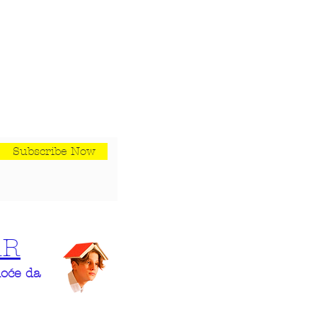
Subscribe Now
AR
hoće da