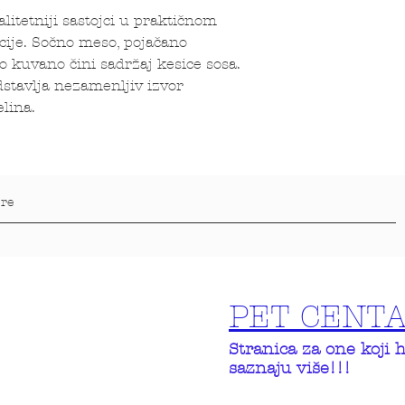
litetniji sastojci u praktičnom
cije. Sočno meso, pojačano
o kuvano čini sadržaj kesice sosa.
dstavlja nezamenljiv izvor
lina.
PET CENT
Stranica za one koji 
saznaju više!!!