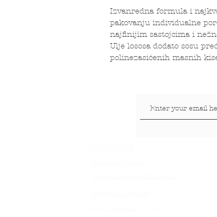
Izvanredna formula i najkva
pakovanju individualne por
najfinijim sastojcima i nežn
Ulje lososa dodato sosu pre
polinezasićenih masnih kise
LOKACIJE
Veterinar Vračar
Veterinar Beograd na vodi
Veterinar Dedinje
Veterinar Banovo Brdo