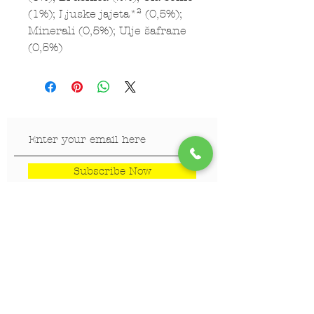
(1%); Ljuske jajeta*² (0,5%);
Minerali (0,5%); Ulje šafrane
(0,5%)
Subscribe Now
LOKACIJE
Veterinar Vračar
Veterinar Beograd na vodi
Veterinar Dedinje