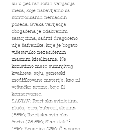
su u pet različitih varijacija
mesa, koje nabavljamo sa
kontrolisanih nemačkih
poseda. Svaka varijacija
obogaćena je odabranim
sastojcima, sadrži dragoceno
ulje šafranike, koje je bogato
višestruko nezasićenim
masnim kiselinama. Ne
koristimo meso sumnjivog
kvaliteta, soju, genetski
modifikovane materije, kao ni
veštačke arome, boje ili
konzervanse.
SASTAV: Iberijska svinjetina,
pluća, jetra, bubrezi, slezina
(65%); Iberijska svinjska
čorba (25,5%); Slanutak*¹
(5%); Brusnica (2%); Čia seme