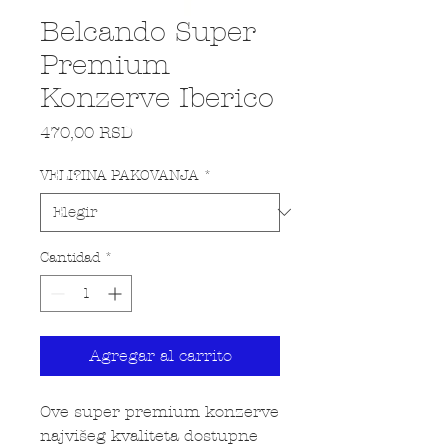
Belcando Super
Premium
Konzerve Iberico
Precio
470,00 RSD
VELI?INA PAKOVANJA
*
Cantidad
*
Agregar al carrito
Ove super premium konzerve
najvišeg kvaliteta dostupne