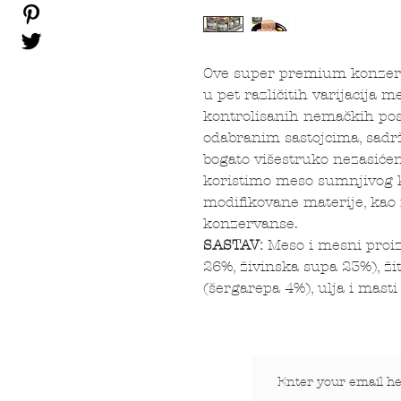
Ove super premium konzerv
u pet različitih varijacija 
kontrolisanih nemačkih pose
odabranim sastojcima, sadrž
bogato višestruko nezasić
koristimo meso sumnjivog kv
modifikovane materije, kao n
konzervanse.
SASTAV:
Meso i mesni proiz
26%, živinska supa 23%), ži
(šergarepa 4%), ulja i masti