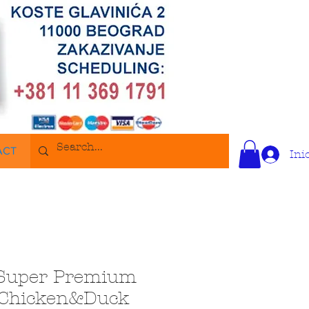
ACT
Ini
 Super Premium
 Chicken&Duck