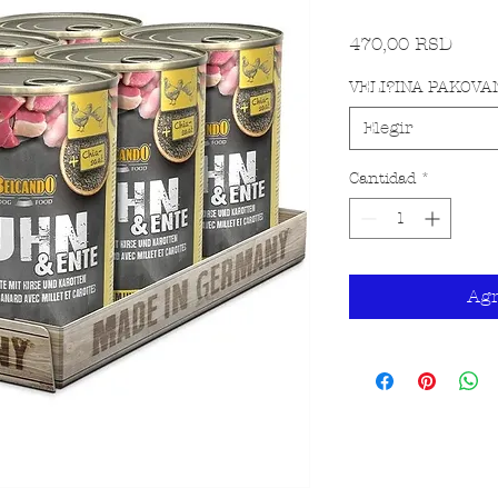
Preci
470,00 RSD
VELI?INA PAKOVA
Elegir
Cantidad
*
Agr