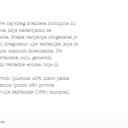
e najvišeg kvaliteta dostupne su
mesa, koje nabavljamo sa
da. Svaka varijacija obogaćena je
i dragoceno ulje šafranike, koje je
enim masnim kiselinama. Ne
aliteta, soju, genetski
i veštačke arome, boje ili
vodi (piletina 42%, meso patke
tarice (proso 4%), povrće
 (ulje šafranike 0,5%), minerali.