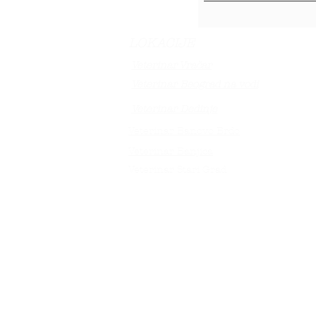
LOKACIJE
Veterinar Vračar
Veterinar Beograd na vodi
Veterinar Dedinje
Veterinar Banovo Brdo
Veterinar Banjica
Veterinar Stari Grad