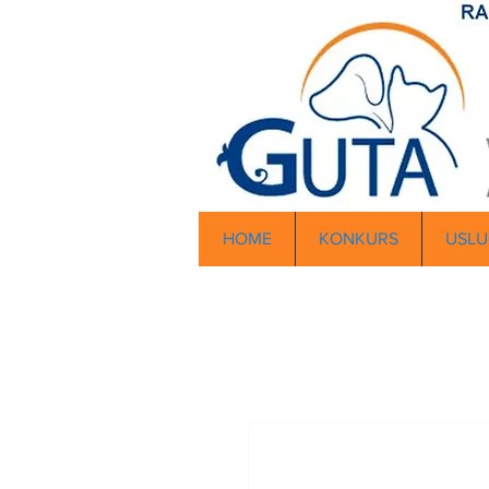
HOME
KONKURS
USLU