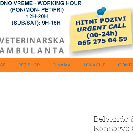
GE
PET SHOP
O NAMA
LOKACIJE
CONT
Belcando
Konzerve