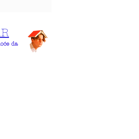
AR
hoće da