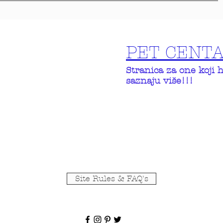
PET CENT
Stranica za one koji 
saznaju više!!!
Site Rules & FAQ's