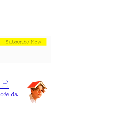
Subscribe Now
AR
hoće da