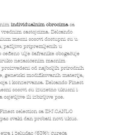
ičnim
individualnim obrocima
sa
vrednim sastojcima. Belcando
mium mesni sosovi dostupni su u
sa, pažljivo pripremljenih u
o ceđeno ulje šafranike obogaćuje
estruko nezasićenim masnim
 proizvedeni od najboljih prirodnih
je, genetski modifikovanih materija,
boja i konzervansa. Belcando Finest
sni sosovi su izuzetno ukusni i
osjetljive ili izbirljive pse.
 Finest selection sa BELCANDO
pas svaki dan probati novi ukus.
jetra i želudac (63%); ćureća