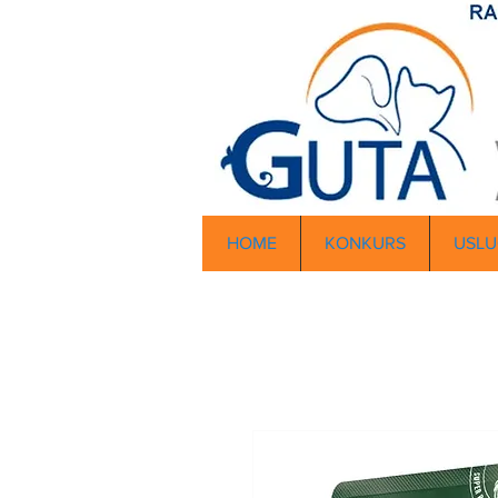
HOME
KONKURS
USLU