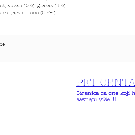
t, kuvan (5%); grašak (4%);
uske jaja, sušene (0,5%).
PET CENT
Stranica za one koji 
saznaju više!!!