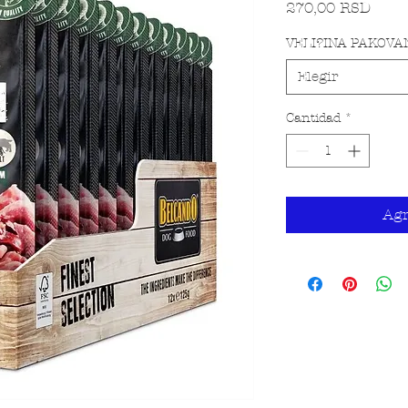
Preci
270,00 RSD
VELI?INA PAKOVA
Elegir
Cantidad
*
Agr