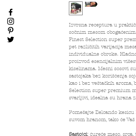
Izvrsna receptura u prakt
sočnim mesom obogaćenim 
Finest Selection super pre
pet različitih varijacija me
individualne obroke. Hladn
proizvod esencijalnim viš
kiselinama. Mesni sosovi su
sastojaka bez korišćenja so
kao i bez veštačkih aroma, 
Selection super premium me
svarljivi, idealna su hrana za 
Pomešajte Belcando kesicu
suvom hranom, tako će Vaš 
Sastojci:
ćureće meso, srca, 