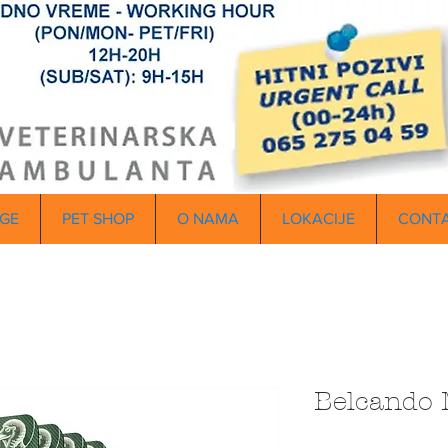
GE
PET SHOP
O NAMA
LOKACIJE
CONT
Belcando 