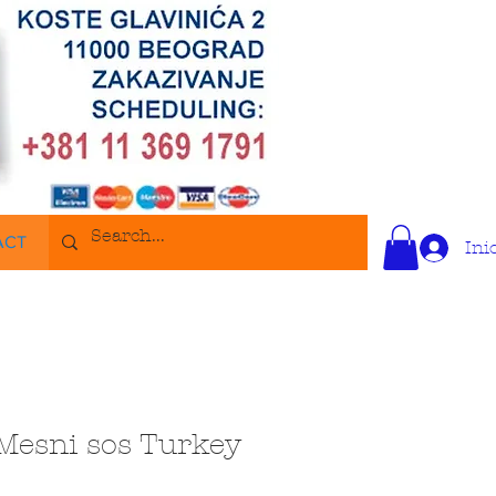
ACT
Ini
Mesni sos Turkey