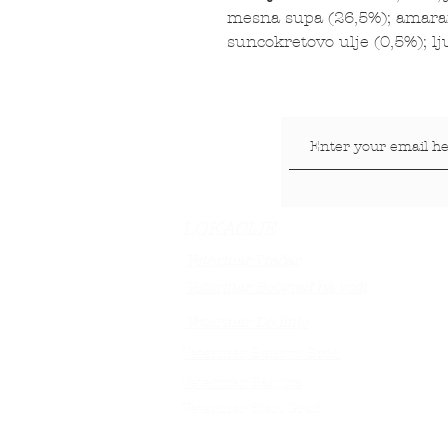
mesna supa (26,5%); amaran
suncokretovo ulje (0,5%); lj
LOKACIJE
Veterinar Vračar
Veterinar Beograd na vodi
Veterinar Dedinje
Veterinar Banovo Brdo
Veterinar Banjica
Veterinar Stari Grad