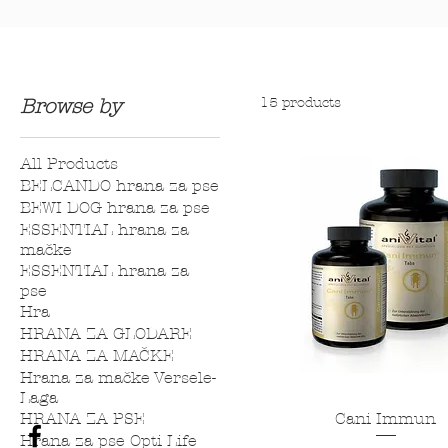
15 products
Browse by
All Products
BELCANDO hrana za pse
BEWI DOG hrana za pse
ESSENTIAL hrana za
mačke
ESSENTIAL hrana za
pse
Hra
HRANA ZA GLODARE
HRANA ZA MAČKE
Hrana za mačke Versele-
Laga
HRANA ZA PSE
Cani Immun
Hrana za pse Opti Life