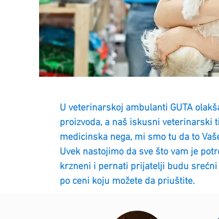
U veterinarskoj ambulanti GUTA olakša
proizvoda, a naš iskusni veterinarski 
medicinska nega, mi smo tu da to Vaš
Uvek nastojimo da sve što vam je pot
krzneni i pernati prijatelji budu srec
po ceni koju možete da priuštite.