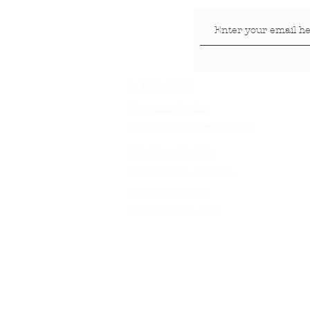
LOKACIJE
Veterinar Vračar
Veterinar Beograd na vodi
Veterinar Dedinje
Veterinar Banovo Brdo
Veterinar Banjica
Veterinar Stari Grad