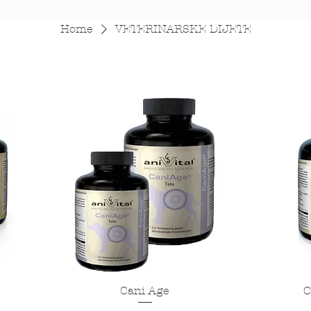
Home
VETERINARSKE DIJETE
Cani Age
C