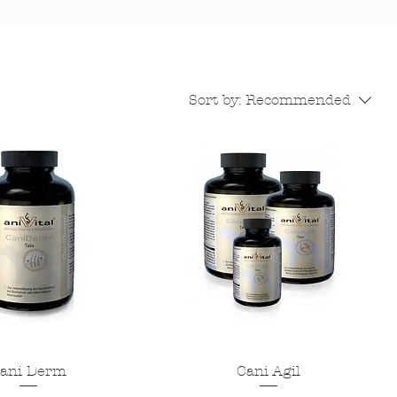
Sort by:
Recommended
ani Derm
Cani Agil