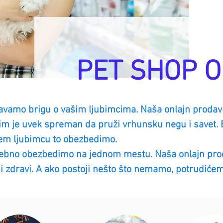
PET SHOP O
vamo brigu o vašim ljubimcima. Naša onlajn prodavni
tim je uvek spreman da pruži vrhunsku negu i savet. Be
em ljubimcu to obezbedimo.
rebno obezbedimo na jednom mestu. Naša onlajn prod
́ni i zdravi. A ako postoji nešto što nemamo, potrudic