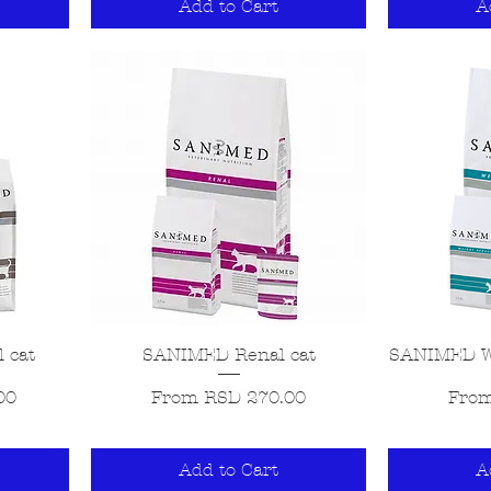
Add to Cart
A
 cat
SANIMED Renal cat
SANIMED We
Sale Price
Sale 
00
From
RSD 270.00
Fro
Add to Cart
A