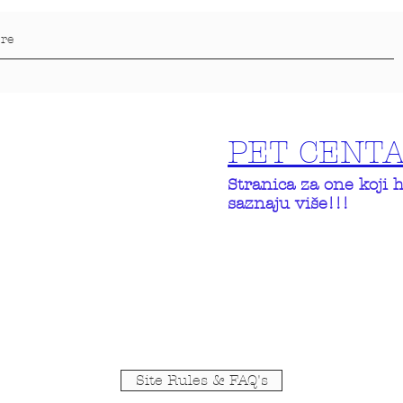
PET CENT
Stranica za one koji 
saznaju više!!!
Site Rules & FAQ's