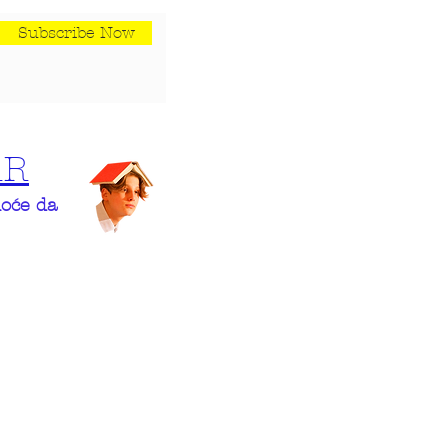
Subscribe Now
AR
hoće da