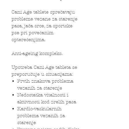
Cani Age tablete sprečavaju
probleme vezane za starenje
pasa, jača srce, za sportske
pse pri povećanim
opterećenjima.
Anti-ageing kompleks.
Upotreba Cani Age tableta se
preporučuje u situacijama:
Prvih znakova problema
vezanih za starenje
Nedostatka vitalnosti i
aktivnosti kod zrelih pasa
Kardio-vaskularnih
problema vezanih za
starenje