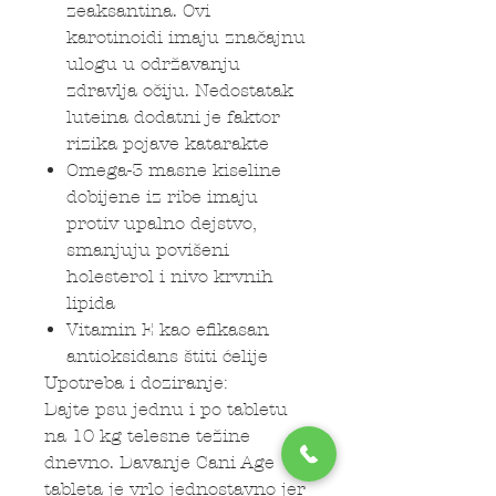
zeaksantina. Ovi
karotinoidi imaju značajnu
ulogu u održavanju
zdravlja očiju. Nedostatak
luteina dodatni je faktor
rizika pojave katarakte
Omega-3 masne kiseline
dobijene iz ribe imaju
protiv upalno dejstvo,
smanjuju povišeni
holesterol i nivo krvnih
lipida
Vitamin E kao efikasan
antioksidans štiti ćelije
Upotreba i doziranje:
Dajte psu jednu i po tabletu
na 10 kg telesne težine
dnevno. Davanje Cani Age
tableta je vrlo jednostavno jer