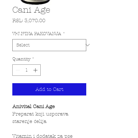
Cani Age
Price
RSD 3,070.00
VELI?INA PAKOVANJA
*
Quantity
*
Add to Cart
Anivital Cani Age
Preparat koji usporava
starenje ćelija
Vitamin i dodatak za pse