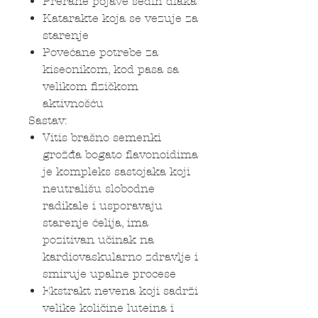
Prerane pojave sedih dlaka
Katarakte koja se vezuje za
starenje
Povećane potrebe za
kiseonikom, kod pasa sa
velikom fizičkom
aktivnošću
Sastav:
Vitis brašno semenki
grožđa bogato flavonoidima
je kompleks sastojaka koji
neutrališu slobodne
radikale i usporavaju
starenje ćelija, ima
pozitivan učinak na
kardiovaskularno zdravlje i
smiruje upalne procese
Ekstrakt nevena koji sadrži
velike količine luteina i