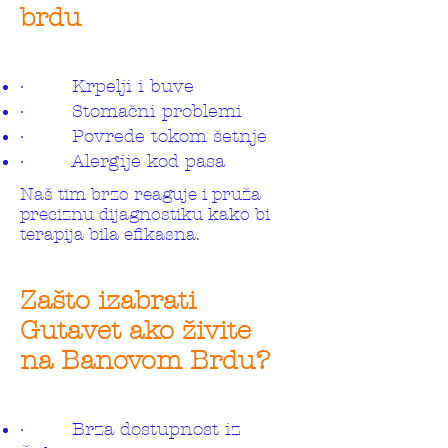
brdu
· Krpelji i buve
· Stomačni problemi
· Povrede tokom šetnje
· Alergije kod pasa
Naš tim brzo reaguje i pruža
preciznu dijagnostiku kako bi
terapija bila efikasna.
Zašto izabrati
Gutavet ako živite
na Banovom Brdu?
· Brza dostupnost iz