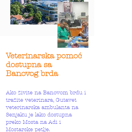
Veterinarska pomoć
dostupna sa
Banovog brda
Ako živite na Banovom brdu i
tražite veterinara, Gutavet
veterinarska ambulanta na
Senjaku je lako dostupna
preko Mosta na Adi i
Mostarske petlje.