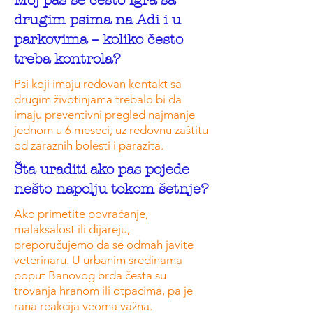
Moj pas se često igra sa
drugim psima na Adi i u
parkovima – koliko često
treba kontrola?
Psi koji imaju redovan kontakt sa
drugim životinjama trebalo bi da
imaju preventivni pregled najmanje
jednom u 6 meseci, uz redovnu zaštitu
od zaraznih bolesti i parazita.
Šta uraditi ako pas pojede
nešto napolju tokom šetnje?
Ako primetite povraćanje,
malaksalost ili dijareju,
preporučujemo da se odmah javite
veterinaru. U urbanim sredinama
poput Banovog brda česta su
trovanja hranom ili otpacima, pa je
rana reakcija veoma važna.