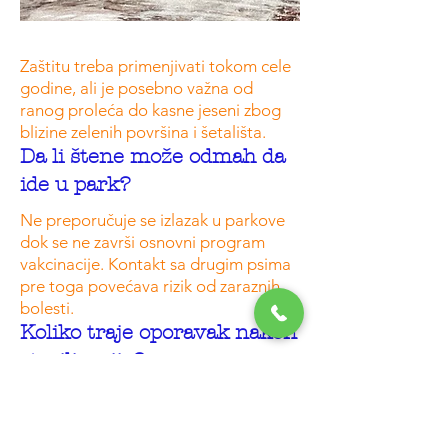
Zaštitu treba primenjivati tokom cele
godine, ali je posebno važna od
ranog proleća do kasne jeseni zbog
blizine zelenih površina i šetališta.
Da li štene može odmah da
ide u park?
Ne preporučuje se izlazak u parkove
dok se ne završi osnovni program
vakcinacije. Kontakt sa drugim psima
pre toga povećava rizik od zaraznih
bolesti.
Koliko traje oporavak nakon
sterilizacije?
Većina pasa i mačaka se oporavlja u
roku od nekoliko dana, uz ograničenu
aktivnost i zaštitnu kragnu. Dobićete