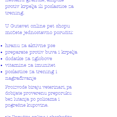
protiv krpelja ili poslastice za
trening.
U Gutavet online pet shopu
možete jednostavno poručiti:
hranu za aktivne pse
preparate protiv buva i krpelja
dodatke za zglobove
vitamine za imunitet
poslastice za trening i
nagrađivanje
Proizvode biraju veterinari, pa
dobijate proverenu preporuku
bez lutanja po policama i
pogrešne kupovine.
👉 Poručite online i obezbedite