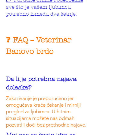
sve što je vašem ljubimcu
potrebno između dve šetnje.
❓ FAQ – Veterinar
Banovo brdo
Da li je potrebna najava
dolaska?
Zakazivanje je preporučeno jer
omogućava kraće čekanje i mirniji
pregled za ljubimca. U hitnim
situacijama možete nas odmah
pozvati i doći bez prethodne najave.