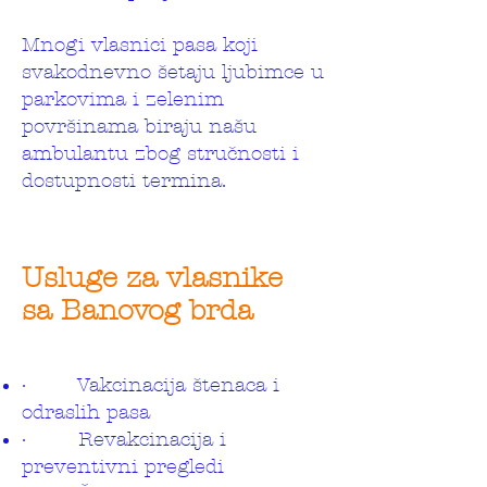
Mnogi vlasnici pasa koji
svakodnevno šetaju ljubimce u
parkovima i zelenim
površinama biraju našu
ambulantu zbog stručnosti i
dostupnosti termina.
Usluge za vlasnike
sa Banovog brda
· Vakcinacija štenaca i
odraslih pasa
· Revakcinacija i
preventivni pregledi