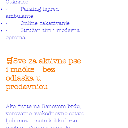
Čukarice
· Parking ispred
ambulante
· Online zakazivanje
· Stručan tim i moderna
oprema
🛒Sve za aktivne pse
i mačke – bez
odlaska u
prodavnicu
Ako živite na Banovom brdu,
verovatno svakodnevno šetate
ljubimca i znate koliko brzo
nestanu granule, ampule