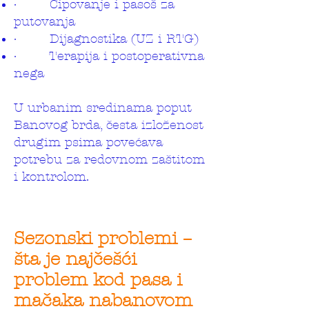
· Čipovanje i pasoš za
putovanja
· Dijagnostika (UZ i RTG)
· Terapija i postoperativna
nega
U urbanim sredinama poput
Banovog brda, česta izloženost
drugim psima povećava
potrebu za redovnom zaštitom
i kontrolom.
Sezonski problemi –
šta je najčešći
problem kod pasa i
mačaka nabanovom