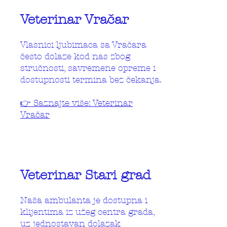
Veterinar Vračar
Vlasnici ljubimaca sa Vračara
često dolaze kod nas zbog
stručnosti, savremene opreme i
dostupnosti termina bez čekanja.
👉 Saznajte više: Veterinar
Vračar
Veterinar Stari grad
Naša ambulanta je dostupna i
klijentima iz užeg centra grada,
uz jednostavan dolazak