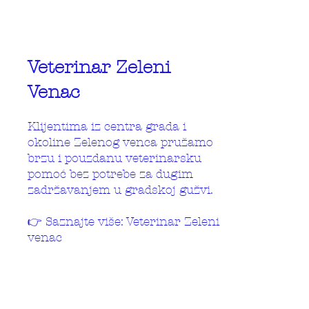
Veterinar Zeleni
Venac
Klijentima iz centra grada i
okoline Zelenog venca pružamo
brzu i pouzdanu veterinarsku
pomoć bez potrebe za dugim
zadržavanjem u gradskoj gužvi.
👉 Saznajte više: Veterinar Zeleni
venac