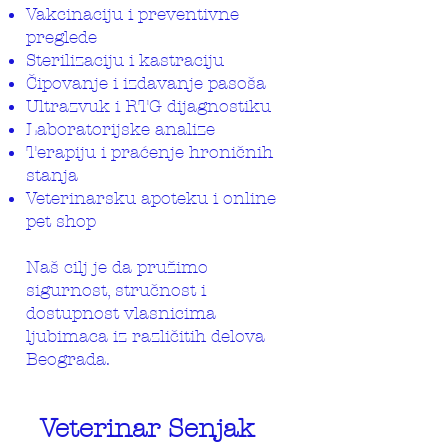
Vakcinaciju i preventivne
preglede
Sterilizaciju i kastraciju
Čipovanje i izdavanje pasoša
Ultrazvuk i RTG dijagnostiku
Laboratorijske analize
Terapiju i praćenje hroničnih
stanja
Veterinarsku apoteku i online
pet shop
Naš cilj je da pružimo
sigurnost, stručnost i
dostupnost vlasnicima
ljubimaca iz različitih delova
Beograda.
Veterinar Senjak