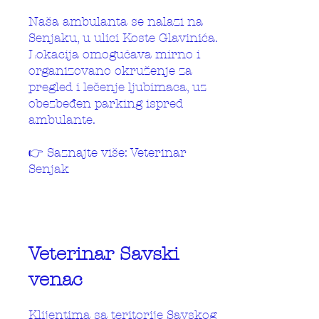
Naša ambulanta se nalazi na
Senjaku, u ulici Koste Glavinića.
Lokacija omogućava mirno i
organizovano okruženje za
pregled i lečenje ljubimaca, uz
obezbeđen parking ispred
ambulante.
👉 Saznajte više: Veterinar
Senjak
Veterinar Savski
venac
Klijentima sa teritorije Savskog