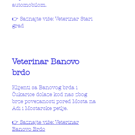
automobilom.
👉 Saznajte više: Veterinar Stari
grad
Veterinar Banovo
brdo
Klijenti sa Banovog brda i
Čukarice dolaze kod nas zbog
brze povezanosti pored Mosta na
Adi i Mostarske petlje.
👉 Saznajte više: Veterinar
Banovo Brdo