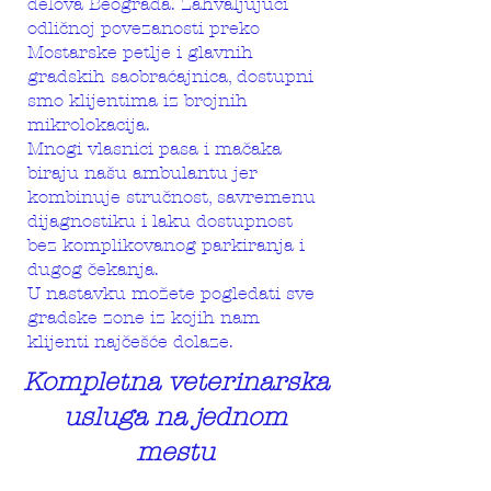
delova Beograda. Zahvaljujući
odličnoj povezanosti preko
Mostarske petlje i glavnih
gradskih saobraćajnica, dostupni
smo klijentima iz brojnih
mikrolokacija.
Mnogi vlasnici pasa i mačaka
biraju našu ambulantu jer
kombinuje stručnost, savremenu
dijagnostiku i laku dostupnost
bez komplikovanog parkiranja i
dugog čekanja.
U nastavku možete pogledati sve
gradske zone iz kojih nam
klijenti najčešće dolaze.
Kompletna veterinarska
usluga na jednom
mestu