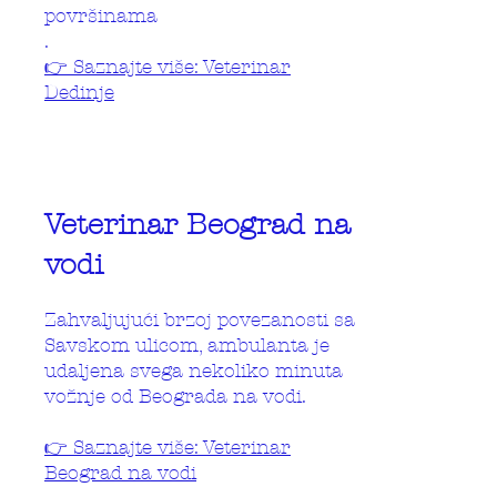
površinama
.
👉 Saznajte više: Veterinar
Dedinje
Veterinar Beograd na
vodi
Zahvaljujući brzoj povezanosti sa
Savskom ulicom, ambulanta je
udaljena svega nekoliko minuta
vožnje od Beograda na vodi.
👉 Saznajte više: Veterinar
Beograd na vodi