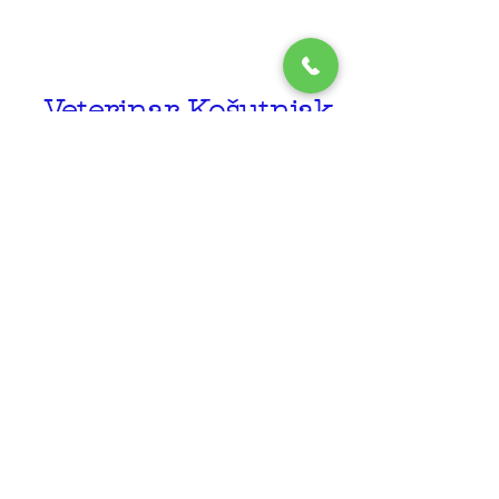
Veterinar Košutnjak
Šetnje u Košutnjaku često
zahtevaju dodatnu zaštitu od
parazita i redovne kontrole, zbog
čega su preventivni pregledi
izuzetno važni.
👉 Saznajte više: Veterinar
Košutnjak
Veterinar Banjica