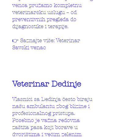
venca pružamo kompletnu
veterinarsku uslugu – od
preventivnih pregleda do
dijagnostike i terapije.
👉 Saznajte više: Veterinar
Savski venac
Veterinar Dedinje
Vlasnici sa Dedinja često biraju
našu ambulantu zbog blizine i
profesionalnog pristupa.
Posebno je važna redovna
zaštita pasa koji borave u
dvorištima i većim zelenim