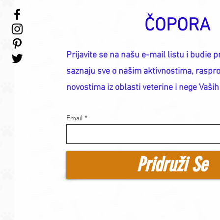
ČOPORA
Prijavite se na našu e-mail listu i budie pr
saznaju sve o našim aktivnostima, raspr
novostima iz oblasti veterine i nege Vaših
Email
Pridruži Se