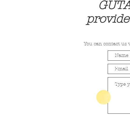
GUTA 
provide
You can contact us v