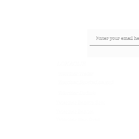
LOKACIJE
Veterinar Vračar
Veterinar Beograd na vodi
Veterinar Dedinje
Veterinar Banovo Brdo
Veterinar Banjica
Veterinar Stari Grad