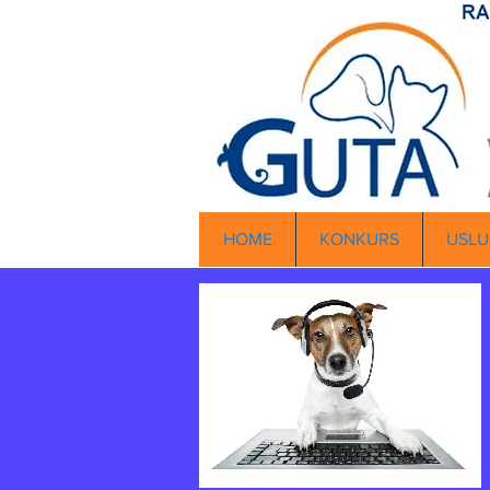
HOME
KONKURS
USLU