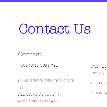
Contact Us
Contact
+381 (0)11 3691 791
PONEDE
PETAK
SAMO HITNE INTERVENCIJE
SUBOTA
!!!
NEDEL
EMERGENCY ONLY !!!
+381 (0)65 2750 459