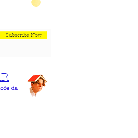
Subscribe Now
AR
hoće da