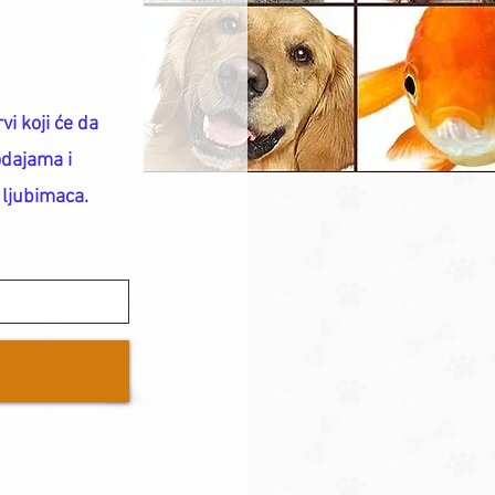
vi koji će da
odajama i
 ljubimaca.