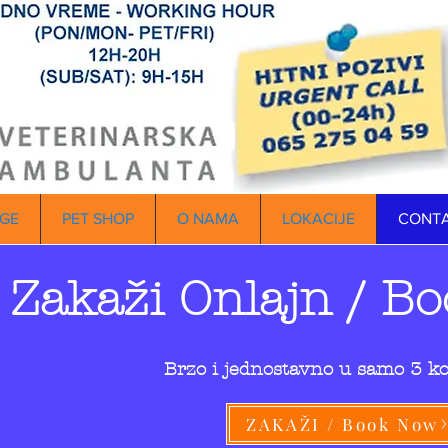
GE
PET SHOP
O NAMA
LOKACIJE
CONT
Zakaži Onlajn / Bo
Brzo i jednostavno u samo 3 k
ZAKAŽI / Book Now