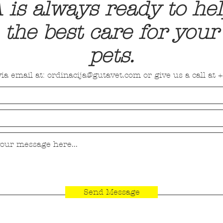
is always ready to he
 the best care for your
pets.
ia email at:
ordinacija@gutavet.com
or give us a call at
+
Send Message