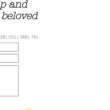
lp and
 beloved
381 (0)11 3691 791