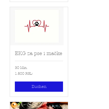
EKG za pse i mačke
30 Min.
1.800
1.800 RSD
Serbische
Dinaren
Buchen