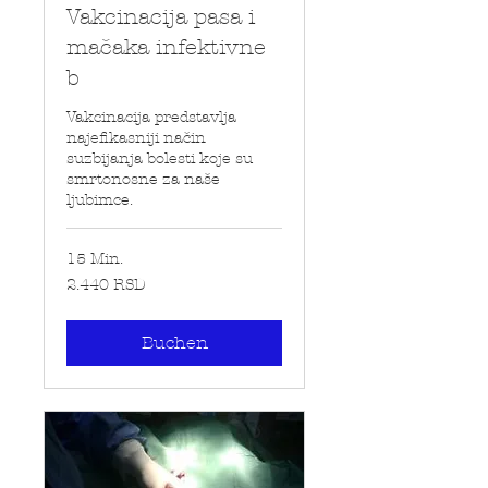
Vakcinacija pasa i
mačaka infektivne
b
Vakcinacija predstavlja
najefikasniji način
suzbijanja bolesti koje su
smrtonosne za naše
ljubimce.
15 Min.
2.440
2.440 RSD
Serbische
Dinaren
Buchen