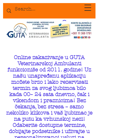
Online zakazivanje u GUTA
Veterinarskoj Ambulanti
funkcioniše od 2011. godine! Uz
našu unapređenu aplikaciju
možete brzo i lako rezervisati
termin za svog ljubimca bilo
kada 00– 24 sata dnevno, čak i
vikendom i praznicima! Bez
čekanja, bez stresa – samo
nekoliko klikova i vaš ljubimac je
na putu ka vrhunskoj nezi!
Odaberite dostupne termine,
dobijajte podsetnike i uživajte u
personalizovanoj usluzi na