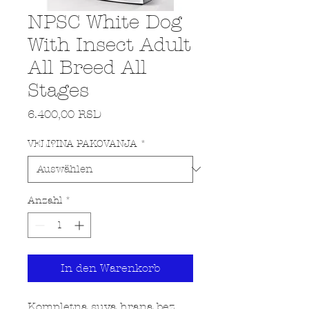
NPSC White Dog
With Insect Adult
All Breed All
Stages
Preis
6.400,00 RSD
VELI?INA PAKOVANJA
*
Anzahl
*
In den Warenkorb
Kompletna suva hrana bez