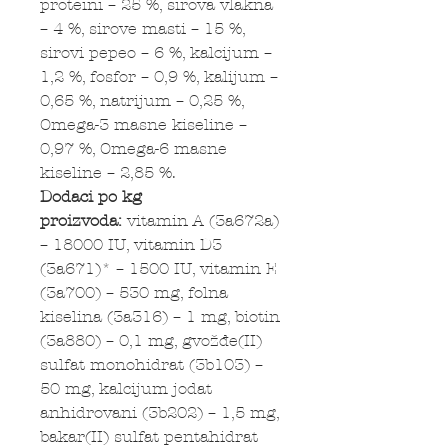
proteini – 25 %, sirova vlakna
– 4 %, sirove masti – 15 %,
sirovi pepeo – 6 %, kalcijum –
1,2 %, fosfor – 0,9 %, kalijum –
0,65 %, natrijum – 0,25 %,
Omega-3 masne kiseline –
0,97 %, Omega-6 masne
kiseline – 2,85 %.
Dodaci po kg
proizvoda:
vitamin A (3a672a)
– 18000 IU, vitamin D3
(3a671)* – 1500 IU, vitamin E
(3a700) – 530 mg, folna
kiselina (3a316) – 1 mg, biotin
(3a880) – 0,1 mg, gvožđe(II)
sulfat monohidrat (3b103) –
50 mg, kalcijum jodat
anhidrovani (3b202) – 1,5 mg,
bakar(II) sulfat pentahidrat