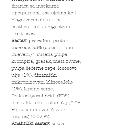
žitarica sa insektima
upotpunjena sastojcima koji
blagotvorno deluju na
osetljivu kožu i digestivni
trakt pasa.
Sastav:
prerađeni protein
insekata 35% (sušeni i fino
mleveni)*, sušena pulpa
krompira, grašak, mast živine,
pulpa šećerne repe, lososovo
ulje (1%), dinamički
mikronizovani klinoptilolit
(1%), laneno seme,
fruktooligosaharidi (FOS),
ekstrakt juke, zeleni čaj (0,05
%), sušeni neven (izvor
luteina) (0,02 %).
Analitički sastav:
sirovi