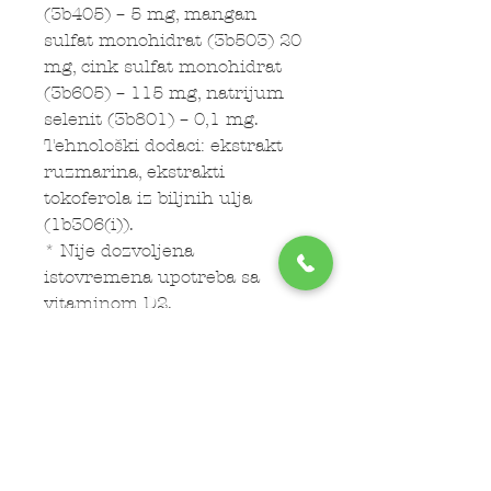
(3b405) – 5 mg, mangan
sulfat monohidrat (3b503) 20
mg, cink sulfat monohidrat
(3b605) – 115 mg, natrijum
selenit (3b801) – 0,1 mg.
Tehnološki dodaci: ekstrakt
ruzmarina, ekstrakti
tokoferola iz biljnih ulja
(1b306(i)).
* Nije dozvoljena
istovremena upotreba sa
vitaminom D2.