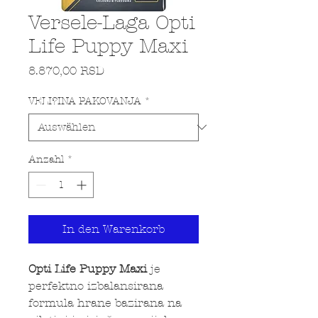
Versele-Laga Opti
Life Puppy Maxi
Preis
8.870,00 RSD
VELI?INA PAKOVANJA
*
Anzahl
*
In den Warenkorb
Opti Life Puppy Maxi
je
perfektno izbalansirana
formula hrane bazirana na