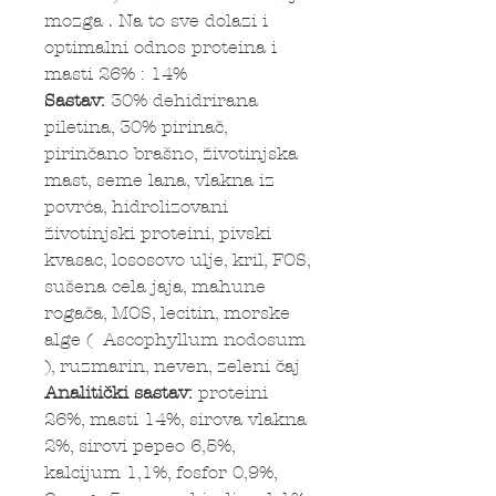
mozga . Na to sve dolazi i
optimalni odnos proteina i
masti 26% : 14%
Sastav:
30% dehidrirana
piletina, 30% pirinač,
pirinčano brašno, životinjska
mast, seme lana, vlakna iz
povrća, hidrolizovani
životinjski proteini, pivski
kvasac, lososovo ulje, kril, FOS,
sušena cela jaja, mahune
rogača, MOS, lecitin, morske
alge ( Ascophyllum nodosum
), ruzmarin, neven, zeleni čaj
Analitički sastav:
proteini
26%, masti 14%, sirova vlakna
2%, sirovi pepeo 6,5%,
kalcijum 1,1%, fosfor 0,9%,