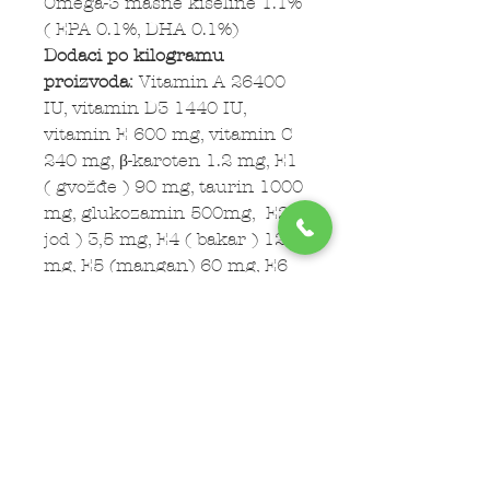
Omega-3 masne kiseline 1.1%
( EPA 0.1%, DHA 0.1%)
Dodaci po kilogramu
proizvoda:
Vitamin A 26400
IU, vitamin D3 1440 IU,
vitamin E 600 mg, vitamin C
240 mg, β-karoten 1.2 mg, E1
( gvožđe ) 90 mg, taurin 1000
mg, glukozamin 500mg, E2 (
jod ) 3,5 mg, E4 ( bakar ) 12
mg, E5 (mangan) 60 mg, E6
(cink) 216 mg, E8 (selenium)
0.36 mg
Tehnološki dodaci po
kilogramu
proizvoda:
Antioksidansi -
tokoferol, klinoptiolit
sedimentnog porekla 10g/kg