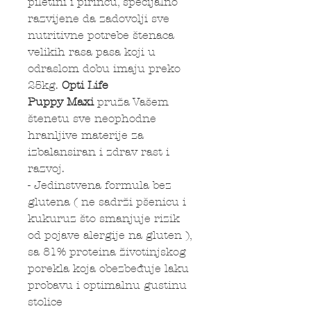
piletini i pirinču, specijalno
razvijene da zadovolji sve
nutritivne potrebe štenaca
velikih rasa pasa koji u
odraslom dobu imaju preko
25kg.
Opti Life
Puppy
Maxi
pruža Vašem
štenetu sve neophodne
hranljive materije za
izbalansiran i zdrav rast i
razvoj.
- Jedinstvena formula bez
glutena ( ne sadrži pšenicu i
kukuruz što smanjuje rizik
od pojave alergije na gluten ),
sa 81% proteina životinjskog
porekla koja obezbeđuje laku
probavu i optimalnu gustinu
stolice