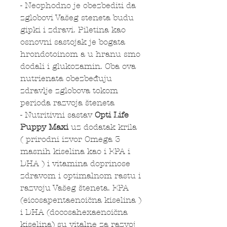
- Neophodno je obezbediti da
zglobovi Vašeg steneta budu
gipki i zdravi. Piletina kao
osnovni sastojak je bogata
hrondotoinom a u hranu smo
dodali i glukozamin. Oba ova
nutrienata obezbeđuju
zdravlje zglobova tokom
perioda razvoja šteneta
- Nutritivni sastav
Opti Life
Puppy
Maxi
uz dodatak krila
( prirodni izvor Omega 3
masnih kiselina kao i EPA i
DHA ) i vitamina doprinose
zdravom i optimalnom rastu i
razvoju Vašeg šteneta. EPA
(eicosapentaenoična kiselina )
i DHA (docosahexaenoična
kiselina) su vitalne za razvoj