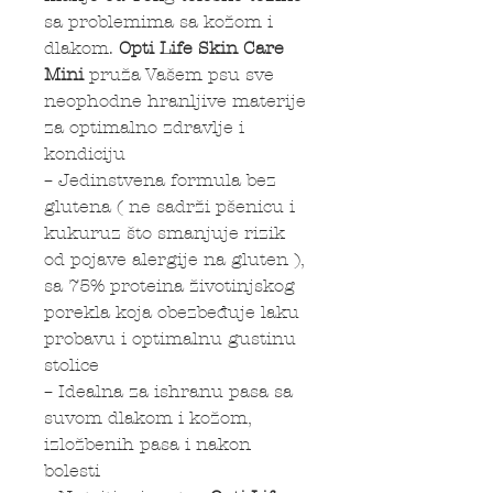
sa problemima sa kožom i
dlakom.
Opti Life
Skin Care
Mini
pruža Vašem psu sve
neophodne hranljive materije
za optimalno zdravlje i
kondiciju
– Jedinstvena formula bez
glutena ( ne sadrži pšenicu i
kukuruz što smanjuje rizik
od pojave alergije na gluten ),
sa 75% proteina životinjskog
porekla koja obezbeđuje laku
probavu i optimalnu gustinu
stolice
– Idealna za ishranu pasa sa
suvom dlakom i kožom,
izložbenih pasa i nakon
bolesti