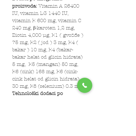
proizvoda:
Vitamin A 26400
IU, vitamin D3 1440 IU,
vitamin E 600 mg, vitamin C
240 mg, β-karoten 1,2 mg,
Biotin 4,000 µg, E1 ( gvožđe )
75 mg, E2 ( jod ) 3 mg, E4 (
bakar ) 10 mg, E4 (bakar-
bakar helat od glicin hidrata)
5 mg, E5 (mangan) 50 mg,
E6 (cink) 168 mg, E6 (cink-
cink helat od glicin hidrata)
30 mg, E8 (selenium) 0.3 mg
Tehnološki dodaci po
kilogramu
proizvoda:
Antioksidansi –
tokoferol
Saveti:
– Ukoliko mislite da Vaš pas