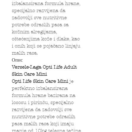
izbalansirana formula hrane,
specijalno razvijena da
zadovolji sve nutritivne
potrebe odraslih pasa sa
kožnim alregijama,
oštećenjima kože i dlake, kao
i onih koji se pojačano linjaju
malih rasa.
Опис
Versele-Laga Opti Life Adult
Skin Care Mini
Opti Life Skin Care Mini
je
perfektno izbalansirana
formula hrane bazirana na
lososu i pirinču, specijalno
razvijena da zadovolji sve
nutritivne potrebe odraslih
pasa malih rasa koji imaju
manje od 10kg telesne težine