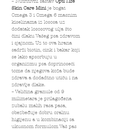
– Nutritivni sastav
Opti Life
Skin Care Mini
je bogat
Omega 3 i Omega 6 masnim
kiselinama iz lososa uz
dodatak lososovog ulja što
čini dlaku Vašeg psa zdravom
i sjajnom
.
Uz to ova hrana
sadrži biotin, cink i bakar koji
se lako apsorbuju u
organizmu psa doprinoseći
tome da njegova koža bude
zdrava a dodadtno utiču i na
zdravlje dlake.
– Veličina granule od 9
milimetara je prilagođena
zubalu malih rasa pasa,
obezbeđuje dobru oralnu
higijenu a u kombinaciji sa
ukusnom formulom Vaš pas