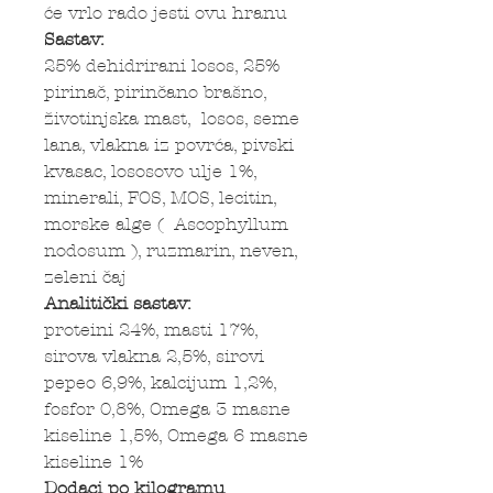
će vrlo rado jesti ovu hranu
Sastav:
25% dehidrirani losos, 25%
pirinač, pirinčano brašno,
životinjska mast, losos, seme
lana, vlakna iz povrća, pivski
kvasac, lososovo ulje 1%,
minerali, FOS, MOS, lecitin,
morske alge ( Ascophyllum
nodosum ), ruzmarin, neven,
zeleni čaj
Analitički sastav:
proteini 24%, masti 17%,
sirova vlakna 2,5%, sirovi
pepeo 6,9%, kalcijum 1,2%,
fosfor 0,8%, Omega 3 masne
kiseline 1,5%, Omega 6 masne
kiseline 1%
Dodaci po kilogramu