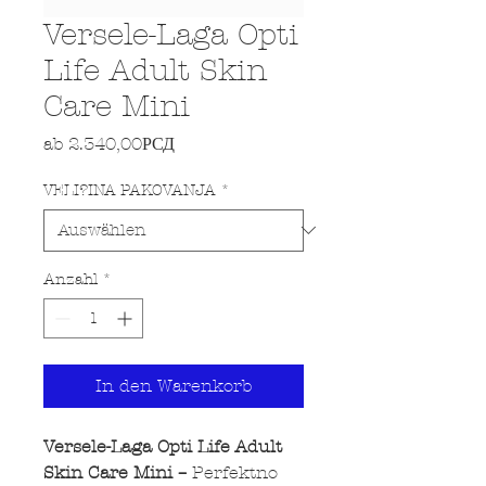
Versele-Laga Opti
Life Adult Skin
Care Mini
Sale-Preis
ab
2.340,00РСД
VELI?INA PAKOVANJA
*
Anzahl
*
In den Warenkorb
Versele-Laga Opti Life Adult
Skin Care Mini –
Perfektno