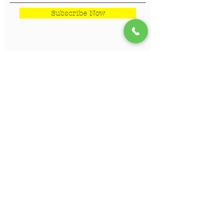
Subscribe Now
LOKACIJE
Veterinar Vračar
Veterinar Beograd na vodi
Veterinar Dedinje
Veterinar Banovo Brdo
PET CENTAR
Stranica za one koji hoće da
saznaju više!!!