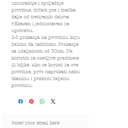
unutrašnje i spoljašnje
površine, držeći pse i mačke
dalje od tretiranih delova.
Efikasan i jednostavan za
upotrebu.
2-3 prskanja na površinu koju
želimo da zaštitimo. Prskanje
sa udaljenosti od 30cm. Ne
koristiti za osetljive predmete
ili biljke. Ako se koristi za ove
površine, prvo naprskati neku
tkaninu i prekriti željenu
površinu.