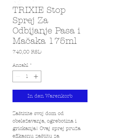
TRIXIE Stop
Sprej Za
Odbijanje Pasa i
Mačaka 175ml
Preis
740,00 RSD
Anzahl
*
In den Warenkorb
Zaštitite svoj dom od
obeležavanja, ogrebotina i
grickanja! Ovaj sprej pruža
efikasnu zaštitu za