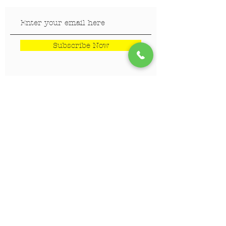
Subscribe Now
LOKACIJE
Veterinar Vračar
Veterinar Beograd na vodi
Veterinar Dedinje
Veterinar Banovo Brdo
PET CENTAR
Stranica za one koji hoće da
saznaju više!!!