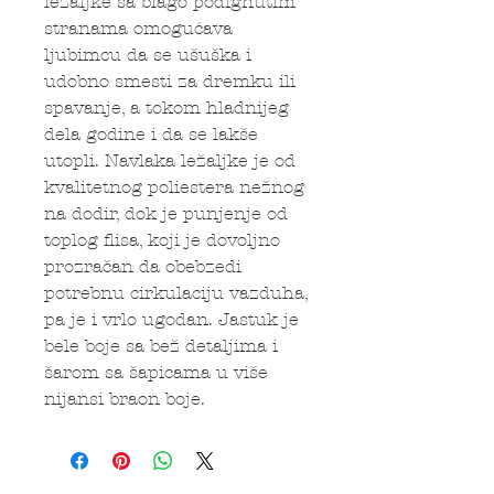
ležaljke sa blago podignutim
stranama omogućava
ljubimcu da se ušuška i
udobno smesti za dremku ili
spavanje, a tokom hladnijeg
dela godine i da se lakše
utopli. Navlaka ležaljke je od
kvalitetnog poliestera nežnog
na dodir, dok je punjenje od
toplog flisa, koji je dovoljno
prozračan da obebzedi
potrebnu cirkulaciju vazduha,
pa je i vrlo ugodan. Jastuk je
bele boje sa bež detaljima i
šarom sa šapicama u više
nijansi braon boje.