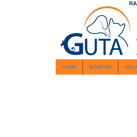
HOME
KONKURS
USLU