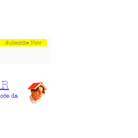
Subscribe Now
AR
hoće da