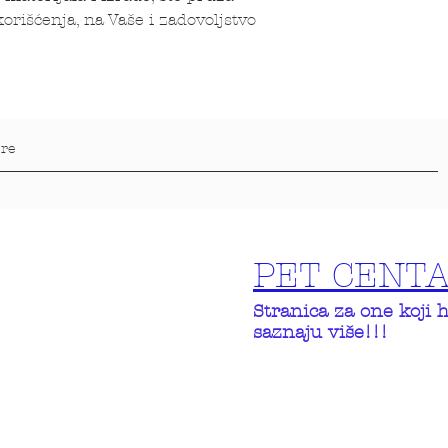
rišćenja, na Vaše i zadovoljstvo
PET CENT
Stranica za one koji 
saznaju više!!!