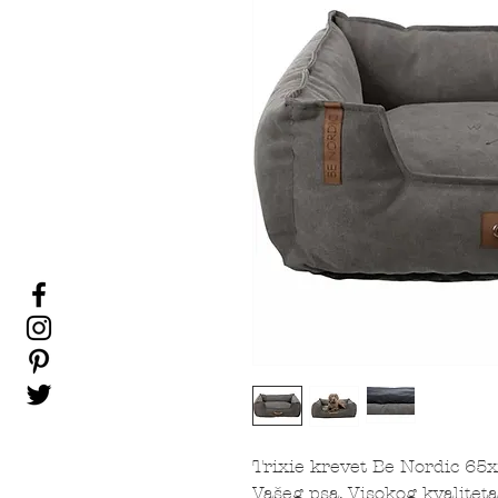
Trixie krevet Be Nordic 65
Vašeg psa. Visokog kvaliteta