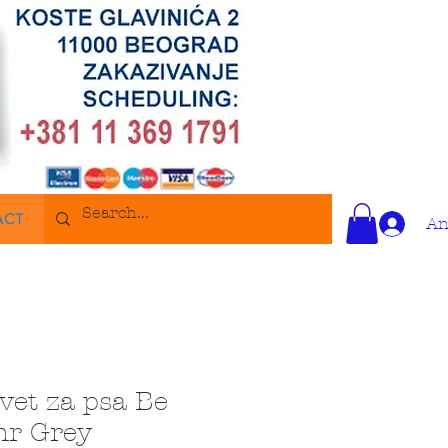
ACT
An
vet za psa Be
hr Grey