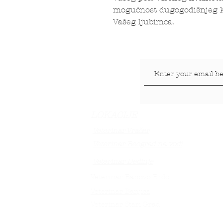
mogućnost dugogodišnjeg ko
Vašeg ljubimca.
LOKACIJE
Veterinar Vračar
Veterinar Beograd na vodi
Veterinar Dedinje
Veterinar Banovo Brdo
Veterinar Banjica
Veterinar Stari Grad