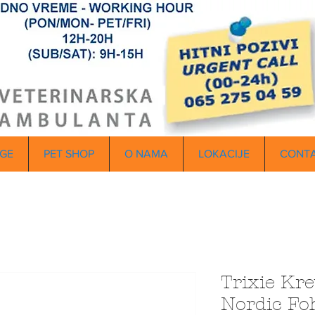
GE
PET SHOP
O NAMA
LOKACIJE
CONT
Trixie Kre
Nordic Fo