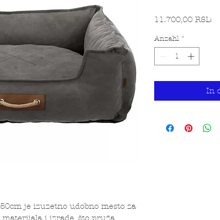
Pr
11.700,00 RSD
Anzahl
*
In 
x50cm je izuzetno udobno mesto za
 materijala i izrade, što pruža