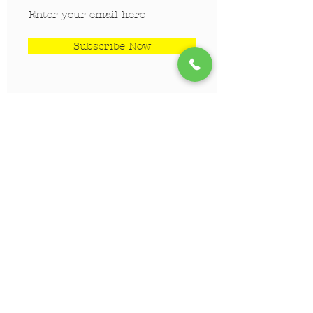
Subscribe Now
LOKACIJE
Veterinar Vračar
Veterinar Beograd na vodi
Veterinar Dedinje
Veterinar Banovo Brdo
PET CENTAR
Stranica za one koji hoće da
saznaju više!!!