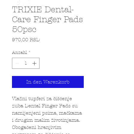
TRIXIE Dental-
Care Finger Pads
50psc
Preis
970,00 RSD
Anzahl
*
In den Warenkorb
Vlažni tupferi za čišćenje
zuba Dental Finger Pads su
namijenjeni psima, mačkama
i drugim malim životinjama.
Obogaćeni hranjivim