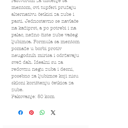
rastvorom za čišćenje sa
mentom, ovi tupferi pružaju
alternativu četkici za zube i
pasti. Jednostavno se navlače
na kažiprst, a po potrebi i na
palac, nežno čiste zube vašeg
ljubimca. Formula sa mentom
pomaže u borbi protiv
neugodnih mirisa i održavaju
svež dah. Idealni su za
redovnu negu zuba i desni,
posebno za ljubimce koji nisu
skloni korištenju četkica za
zube.
Pakovanje: 50 kom