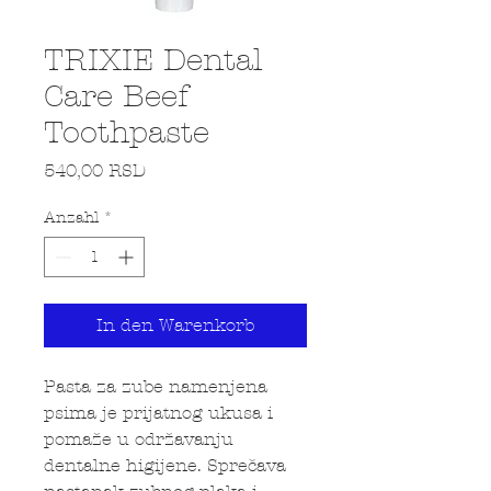
TRIXIE Dental
Care Beef
Toothpaste
Preis
540,00 RSD
Anzahl
*
In den Warenkorb
Pasta za zube namenjena
psima je prijatnog ukusa i
pomaže u održavanju
dentalne higijene. Sprečava