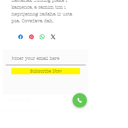
nastanak zubnog plaka i
kamenca, a samim tim i
neprijatnog zadaha iz usta
psa. Osvežava dah.
Subscribe Now
LOKACIJE
Veterinar Vračar
Veterinar Beograd na vodi
Veterinar Dedinje