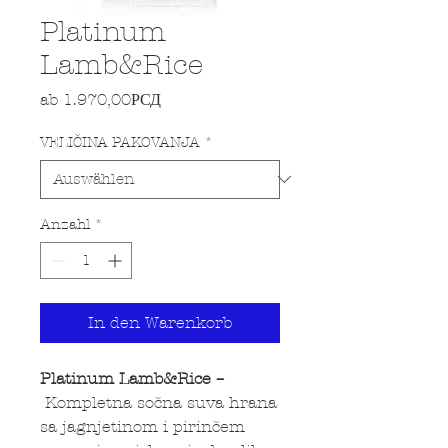
Platinum
Lamb&Rice
Sale-Preis
ab
1.970,00РСД
VELIČINA PAKOVANJA
*
Anzahl
*
In den Warenkorb
Platinum Lamb&Rice –
Kompletna sočna suva hrana
sa jagnjetinom i pirinčem