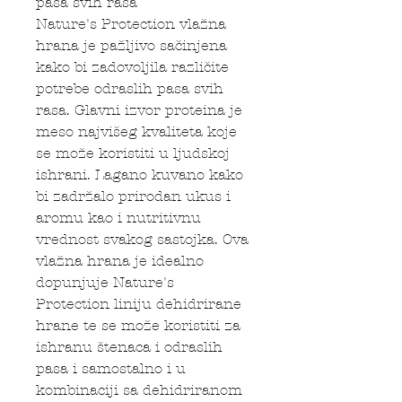
pasa svih rasa
Nature's Protection vlažna
hrana je pažljivo sačinjena
kako bi zadovoljila različite
potrebe odraslih pasa svih
rasa. Glavni izvor proteina je
meso najvišeg kvaliteta koje
se može koristiti u ljudskoj
ishrani. Lagano kuvano kako
bi zadržalo prirodan ukus i
aromu kao i nutritivnu
vrednost svakog sastojka. Ova
vlažna hrana je idealno
dopunjuje Nature's
Protection liniju dehidrirane
hrane te se može koristiti za
ishranu štenaca i odraslih
pasa i samostalno i u
kombinaciji sa dehidriranom