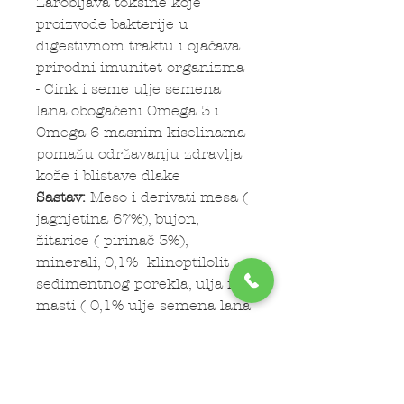
Zarobljava toksine koje
proizvode bakterije u
digestivnom traktu i ojačava
prirodni imunitet organizma
- Cink i seme ulje semena
lana obogaćeni Omega 3 i
Omega 6 masnim kiselinama
pomažu održavanju zdravlja
kože i blistave dlake
Sastav:
Meso i derivati mesa (
jagnjetina 67%), bujon,
žitarice ( pirinač 3%),
minerali, 0,1% klinoptilolit
sedimentnog porekla, ulja i
masti ( 0,1% ulje semena lana
)
Dodaci po kilogramu
proizvoda:
vit.: D3 – 200 IU, E
6 – 15 mg, E 5 – 3 mg, E 2 –