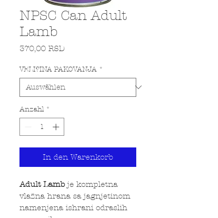
NPSC Can Adult
Lamb
Preis
370,00 RSD
VELI?INA PAKOVANJA
*
Anzahl
*
In den Warenkorb
Adult Lamb
je kompletna
vlažna hrana sa jagnjetinom
namenjena ishrani odraslih