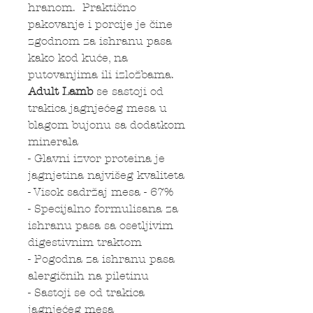
hranom. Praktično
pakovanje i porcije je čine
zgodnom za ishranu pasa
kako kod kuće, na
putovanjima ili izložbama.
Adult Lamb
se sastoji od
trakica jagnjećeg mesa u
blagom bujonu sa dodatkom
minerala
- Glavni izvor proteina je
jagnjetina najvišeg kvaliteta
- Visok sadržaj mesa - 67%
- Specijalno formulisana za
ishranu pasa sa osetljivim
digestivnim traktom
- Pogodna za ishranu pasa
alergičnih na piletinu
- Sastoji se od trakica
jagnjećeg mesa