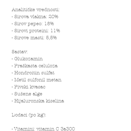
Analitičke vrednosti:
- Sirova vlakna: 20%
- Sirov pepeo: 18%
- Sirovi proteini: 11%
- Sirove masti: 5,5%
Sastav:
- Glukozamin
- Praškasta celuloza
- Hondroitin sulfat
- Metil sulfonil metan
- Pivski kvasac
- Sušene alge
- Hijaluronska kiselina
Dodaci (po kg):
- Vitamini: vitamin C 3a300