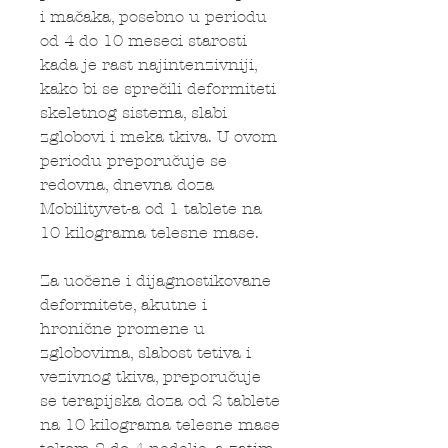
i mačaka, posebno u periodu
od 4 do 10 meseci starosti
kada je rast najintenzivniji,
kako bi se sprečili deformiteti
skeletnog sistema, slabi
zglobovi i meka tkiva. U ovom
periodu preporučuje se
redovna, dnevna doza
Mobilityvet-a od 1 tablete na
10 kilograma telesne mase.
Za uočene i dijagnostikovane
deformitete, akutne i
hronične promene u
zglobovima, slabost tetiva i
vezivnog tkiva, preporučuje
se terapijska doza od 2 tablete
na 10 kilograma telesne mase