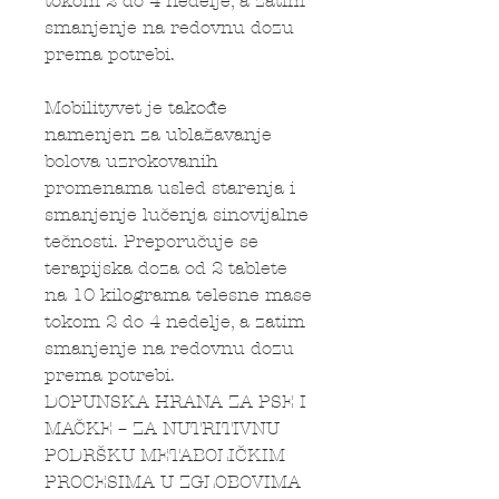
tokom 2 do 4 nedelje, a zatim
smanjenje na redovnu dozu
prema potrebi.
Mobilityvet je takođe
namenjen za ublažavanje
bolova uzrokovanih
promenama usled starenja i
smanjenje lučenja sinovijalne
tečnosti. Preporučuje se
terapijska doza od 2 tablete
na 10 kilograma telesne mase
tokom 2 do 4 nedelje, a zatim
smanjenje na redovnu dozu
prema potrebi.
DOPUNSKA HRANA ZA PSE I
MAČKE – ZA NUTRITIVNU
PODRŠKU METABOLIČKIM
PROCESIMA U ZGLOBOVIMA