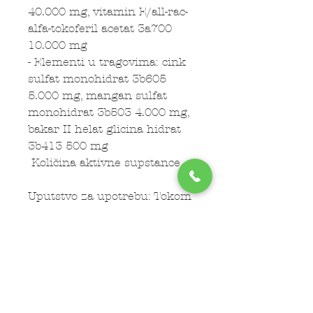
40.000 mg, vitamin E/all-rac-
alfa-tokoferil acetat 3a700
10.000 mg
- Elementi u tragovima: cink
sulfat monohidrat 3b605
5.000 mg, mangan sulfat
monohidrat 3b503 4.000 mg,
bakar II helat glicina hidrat
3b413 500 mg
Količina aktivne supstance
Uputstvo za upotrebu: Tokom
4-6 nedelja, davati mačkama i
psima 1 tabletu na 10 kg
telesne mase dnevno,
nastaviti po potrebi.
Maksimalne dnevne
količine:Mačke i psi: 2 tablete