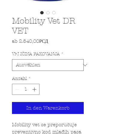
Mobility Vet DR
VET
Sale-Preis
ab
2.840,00РСД
VELIČINA PAKOVANJA
*
Anzahl
*
In den Warenkorb
Mobility vet se preporučuje
preventivno kod mlađih pasa