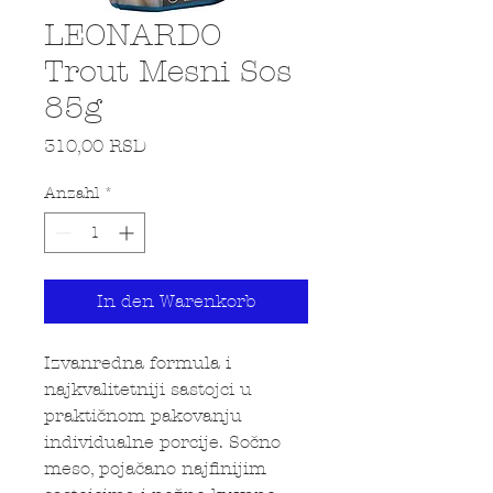
LEONARDO
Trout Mesni Sos
85g
Preis
310,00 RSD
Anzahl
*
In den Warenkorb
Izvanredna formula i
najkvalitetniji sastojci u
praktičnom pakovanju
individualne porcije. Sočno
meso, pojačano najfinijim