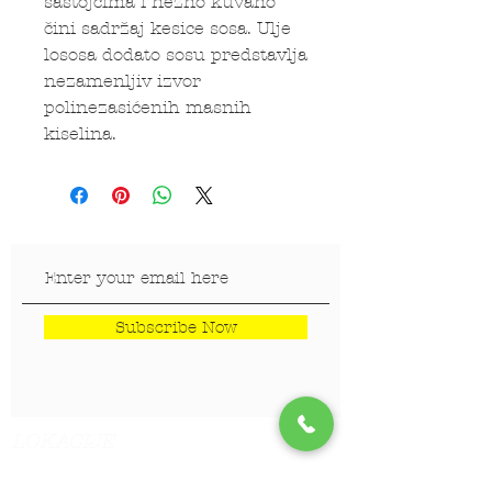
sastojcima i nežno kuvano
čini sadržaj kesice sosa. Ulje
lososa dodato sosu predstavlja
nezamenljiv izvor
polinezasićenih masnih
kiselina.
Subscribe Now
LOKACIJE
Veterinar Vračar