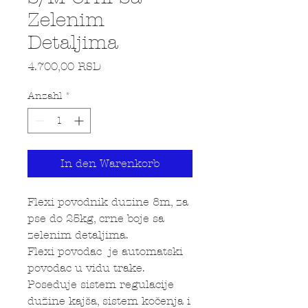
Zelenim
Detaljima
Preis
4.700,00 RSD
Anzahl
*
In den Warenkorb
Flexi povodnik duzine 8m, za
pse do 25kg, crne boje sa
zelenim detaljima.
Flexi povodac je automatski
povodac u vidu trake.
Poseduje sistem regulacije
dužine kajša, sistem kočenja i