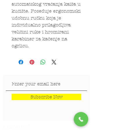
automatskog vraćanja kaiša u
kućište. Poseduje ergonomski
udobnu ručku koja je
individualno prilagodljiva
veličini ruke i hromirani
karabiner za kačenje na
ogrlicu.
Subscribe Now
LOKACIJE