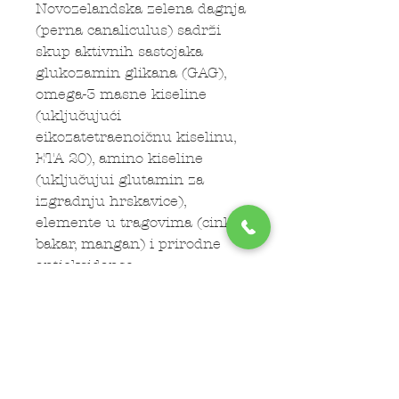
Novozelandska zelena dagnja
(perna canaliculus) sadrži
skup aktivnih sastojaka
glukozamin glikana (GAG),
omega-3 masne kiseline
(uključujući
eikozatetraenoičnu kiselinu,
ETA 20), amino kiseline
(uključujui glutamin za
izgradnju hrskavice),
elemente u tragovima (cink,
bakar, mangan) i prirodne
antioksidanse.