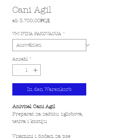
Cani Agil
Sale-Preis
ab
3.700,00РСД
VELI?INA PAKOVANJA
*
Anzahl
*
In den Warenkorb
Anivital Cani Agil
Preparat za zaštitu zglobova,
tetiva i kostiju
Vitamini i dodaci za pse