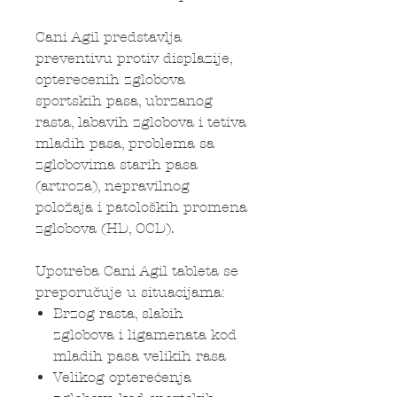
Cani Agil predstavlja
preventivu protiv displazije,
opterecenih zglobova
sportskih pasa, ubrzanog
rasta, labavih zglobova i tetiva
mladih pasa, problema sa
zglobovima starih pasa
(artroza), nepravilnog
položaja i patoloških promena
zglobova (HD, OCD).
Upotreba Cani Agil tableta se
preporučuje u situacijama:
Brzog rasta, slabih
zglobova i ligamenata kod
mladih pasa velikih rasa
Velikog opterećenja