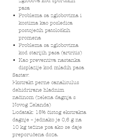
zglobova kod sportskih
pasa
Problema sa zglobovima i
kostima kao posledica
postojećih patoloških
promena
Problema sa zglobovima
kod starijih pasa (artritis)
Kao preventiva nastanka
displazije kod mladih pasa
Sastav:
Ekstrakt perne canaliculus
dehidrirane hladnim
načinom (zelena dagnja s
Novog Zelanda)
Dodatak: 15% čistog ekstrakta
dagnje – jednako je 0,6 g na
10 kg težine psa ako se daje
preporučena doza.