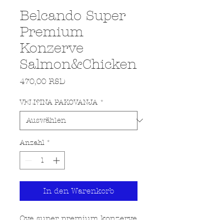
Belcando Super
Premium
Konzerve
Salmon&Chicken
Preis
470,00 RSD
VELI?INA PAKOVANJA
*
Anzahl
*
In den Warenkorb
Ove super premium konzerve