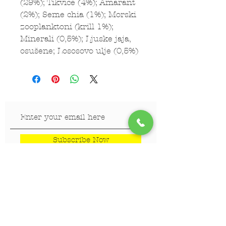
(29%); Tikvice (4%); Amarant
(2%); Seme chia (1%); Morski
zooplanktoni (krill 1%);
Minerali (0,5%); Ljuske jaja,
osušene; Lososovo ulje (0,5%)
Subscribe Now
LOKACIJE
Veterinar Vračar
Veterinar Beograd na vodi