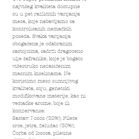
najvišeg kvaliteta dostupne
su u pet različitih varijacija
mesa, koje nabavljamo sa
kontrolisanih nemačkih
poseda. Svaka varijacija
obogaćena je odabranim
sastojcima, sadrži dragoceno
ulje šafranike, koje je bogato
višestruko nezasićenim
masnim kiselinama. Ne
koristimo meso sumnjivog
kvaliteta, soju, genetski
modifikovane materije, kao ni
veštačke arome, boje ili
konzervanse.
Sastav: Losos (32%); Pileće
srce, jetra, želudac (30%);
Čorba od lososa, piletine