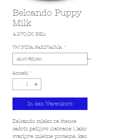
Belcando Puppy
Milk
Preis
4.270,00 RSD
VELI?INA PAKOVANJA
*
Anzahl
*
In den Warenkorb
Belcando mleko za štence
sadrži pažljivo izabrane i lako
svarljive mlečne proteine, kao