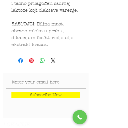
i tačno prilagođen sadržaj
laktoze koji olakšava varenje.
SASTOJCI
: Biljna mast,
obrano mleko u prahu,
dikalcijum fosfat, riblje ulje,
ekstrakt kvasca.
Subscribe Now
LOKACIJE