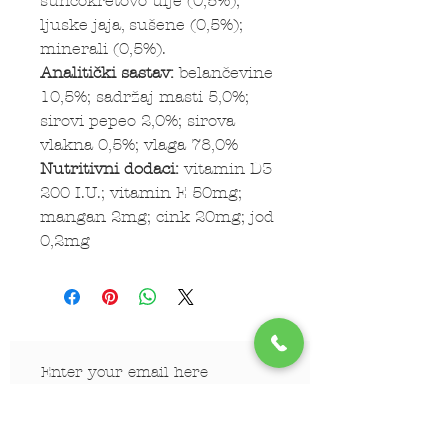
suncokretovo ulje (0,5%);
ljuske jaja, sušene (0,5%);
minerali (0,5%).
Analitički sastav:
belančevine
10,5%; sadržaj masti 5,0%;
sirovi pepeo 2,0%; sirova
vlakna 0,5%; vlaga 78,0%
Nutritivni dodaci:
vitamin D3
200 I.U.; vitamin E 50mg;
mangan 2mg; cink 20mg; jod
0,2mg
Subscribe Now