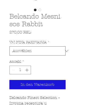
Belcando Mesni
sos Rabbit
Preis
270,00 RSD
VELI?INA PAKOVANJA
*
Anzahl
*
In den Warenkorb
Belcando Finest Selection –
Izvrsna receptura u