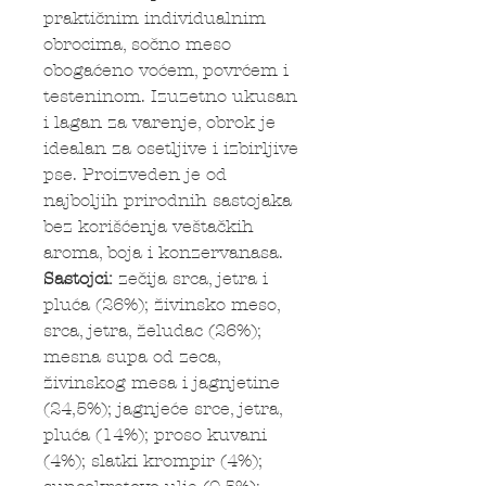
praktičnim individualnim
obrocima, sočno meso
obogaćeno voćem, povrćem i
testeninom. Izuzetno ukusan
i lagan za varenje, obrok je
idealan za osetljive i izbirljive
pse. Proizveden je od
najboljih prirodnih sastojaka
bez korišćenja veštačkih
aroma, boja i konzervanasa.
Sastojci:
zečija srca, jetra i
pluća (26%); živinsko meso,
srca, jetra, želudac (26%);
mesna supa od zeca,
živinskog mesa i jagnjetine
(24,5%); jagnjeće srce, jetra,
pluća (14%); proso kuvani
(4%); slatki krompir (4%);