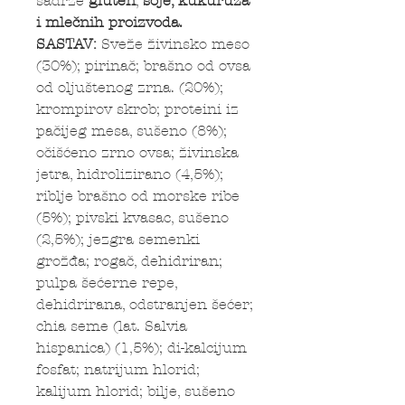
sadrže
gluten
,
soje, kukuruza
i mlečnih proizvoda.
SASTAV:
Sveže živinsko meso
(30%); pirinač; brašno od ovsa
od oljuštenog zrna. (20%);
krompirov skrob; proteini iz
pačijeg mesa, sušeno (8%);
očišćeno zrno ovsa; živinska
jetra, hidrolizirano (4,5%);
riblje brašno od morske ribe
(5%); pivski kvasac, sušeno
(2,5%); jezgra semenki
grožđa; rogač, dehidriran;
pulpa šećerne repe,
dehidrirana, odstranjen šećer;
chia seme (lat. Salvia
hispanica) (1,5%); di-kalcijum
fosfat; natrijum hlorid;
kalijum hlorid; bilje, sušeno