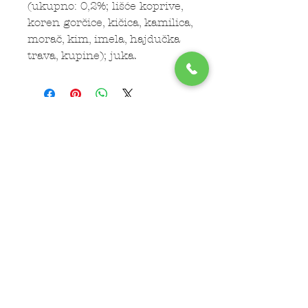
(ukupno: 0,2%; lišće koprive,
koren gorčice, kičica, kamilica,
morač, kim, imela, hajdučka
trava, kupine); juka.
Subscribe Now
LOKACIJE
Veterinar Vračar
Veterinar Beograd na vodi