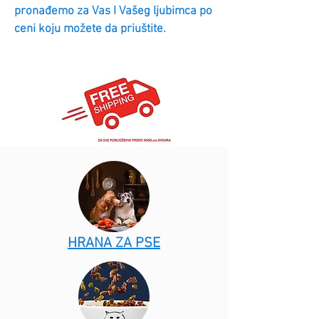
pronađemo za Vas I Vašeg ljubimca po
ceni koju možete da priuštite.
HRANA ZA PSE