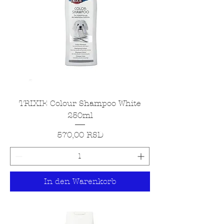
TRIXIE Colour Shampoo White
250ml
Preis
570,00 RSD
In den Warenkorb