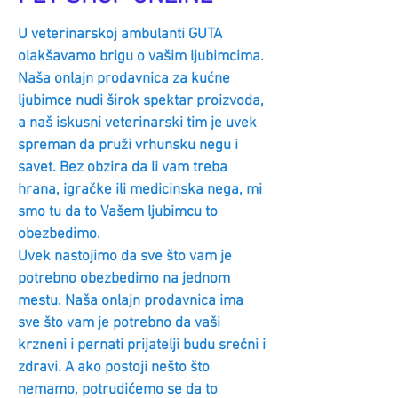
U veterinarskoj ambulanti GUTA
olakšavamo brigu o vašim ljubimcima.
Naša onlajn prodavnica za kućne
ljubimce nudi širok spektar proizvoda,
a naš iskusni veterinarski tim je uvek
spreman da pruži vrhunsku negu i
savet. Bez obzira da li vam treba
hrana, igračke ili medicinska nega, mi
smo tu da to Vašem ljubimcu to
obezbedimo.
Uvek nastojimo da sve što vam je
potrebno obezbedimo na jednom
mestu. Naša onlajn prodavnica ima
sve što vam je potrebno da vaši
krzneni i pernati prijatelji budu srećni i
zdravi. A ako postoji nešto što
nemamo, potrudićemo se da to