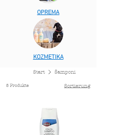
OPREMA
KOZMETIKA
Start
Šamponi
5 Produkte
Sortierung